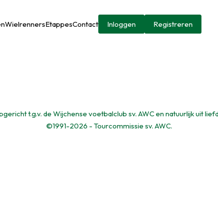
en
Wielrenners
Etappes
Contact
Inloggen
Registreren
gericht t.g.v. de Wijchense voetbalclub sv. AWC en natuurlijk uit lief
©1991-2026 - Tourcommissie sv. AWC.