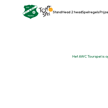
Stand
Head 2 head
Spelregels
Prijz
Het AWC Tourspel is op