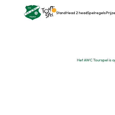
Stand
Head 2 head
Spelregels
Prijz
Het AWC Tourspel is op