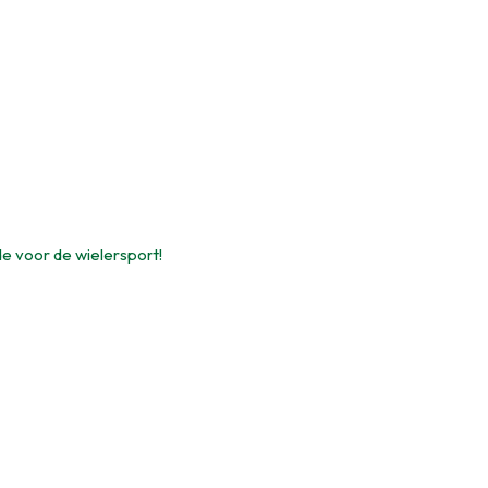
de voor de wielersport!