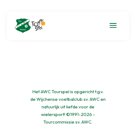
a
Het AWC Tourspel is opgericht t.g.v.
de Wijchense voetbalclub sv. AWC en
natuurlijk uit liefde voor de
wielersport! ©1991-2026 -
Tourcommissie sv. AWC.