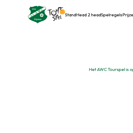
Stand
Head 2 head
Spelregels
Prijz
Het AWC Tourspel is op