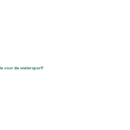
de voor de wielersport!