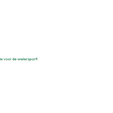
de voor de wielersport!