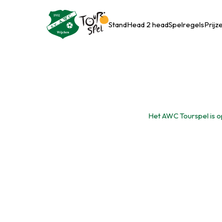
Stand
Head 2 head
Spelregels
Prijz
Het AWC Tourspel is op