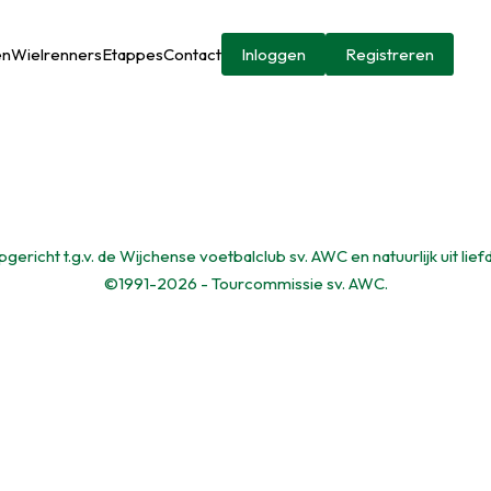
en
Wielrenners
Etappes
Contact
Inloggen
Registreren
gericht t.g.v. de Wijchense voetbalclub sv. AWC en natuurlijk uit lief
©1991-2026 - Tourcommissie sv. AWC.