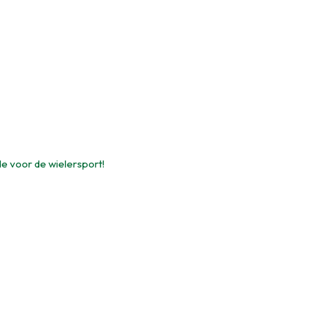
de voor de wielersport!