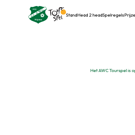
Stand
Head 2 head
Spelregels
Prijz
Het AWC Tourspel is op