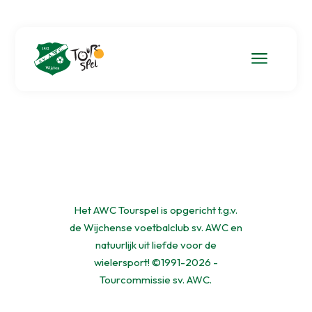
a
Het AWC Tourspel is opgericht t.g.v.
de Wijchense voetbalclub sv. AWC en
natuurlijk uit liefde voor de
wielersport! ©1991-2026 -
Tourcommissie sv. AWC.