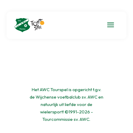
a
Het AWC Tourspel is opgericht t.g.v.
de Wijchense voetbalclub sv. AWC en
natuurlijk uit liefde voor de
wielersport! ©1991-2026 -
Tourcommissie sv. AWC.