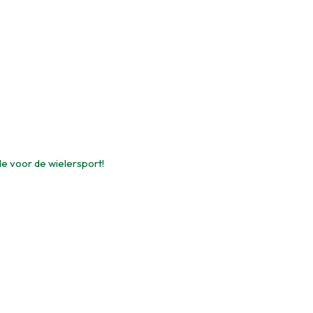
de voor de wielersport!