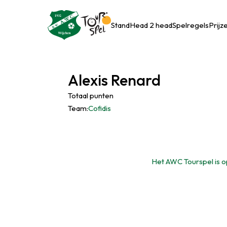
Stand
Head 2 head
Spelregels
Prijz
Alexis Renard
Totaal punten
Team:
Cofidis
Het AWC Tourspel is op