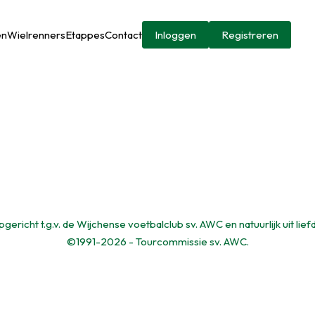
en
Wielrenners
Etappes
Contact
Inloggen
Registreren
gericht t.g.v. de Wijchense voetbalclub sv. AWC en natuurlijk uit lief
©1991-2026 - Tourcommissie sv. AWC.