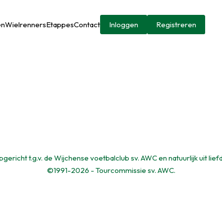
en
Wielrenners
Etappes
Contact
Inloggen
Registreren
gericht t.g.v. de Wijchense voetbalclub sv. AWC en natuurlijk uit lief
©1991-2026 - Tourcommissie sv. AWC.