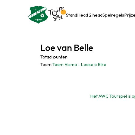
Stand
Head 2 head
Spelregels
Prijz
Loe van Belle
Totaal punten
Team:
Team Visma - Lease a Bike
Het AWC Tourspel is op