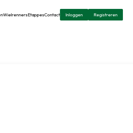
en
Wielrenners
Etappes
Contact
Inloggen
Registreren