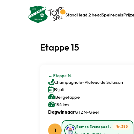
Stand
Head 2 head
Spelregels
Prijz
Etappe 15
←
Etappe 14

Champagnole
-
Plateau de Solaison

19 juli

Bergetappe

184 km
Dagwinnaar
GTZN-Geel
-
Nr. 385
Remco Evenepoel
1