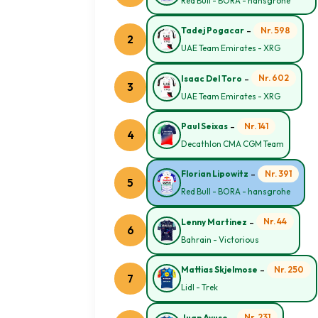
Red Bull - BORA - hansgrohe
-
Nr. 598
Tadej Pogacar
2
UAE Team Emirates - XRG
-
Nr. 602
Isaac Del Toro
3
UAE Team Emirates - XRG
-
Nr. 141
Paul Seixas
4
Decathlon CMA CGM Team
-
Nr. 391
Florian Lipowitz
5
Red Bull - BORA - hansgrohe
-
Nr. 44
Lenny Martinez
6
Bahrain - Victorious
-
Nr. 250
Mattias Skjelmose
7
Lidl - Trek
-
Nr. 231
Juan Ayuso