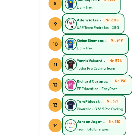
8
Lidl - Trek
-
Nr. 608
Adam Yates
9
UAE Team Emirates - XRG
-
Nr. 249
Quinn Simmons
10
Lidl - Trek
-
Nr. 574
Yannis Voisard
11
Tudor Pro Cycling Team
-
Nr. 150
Richard Carapaz
12
EF Education - EasyPost
-
Nr. 371
Tom Pidcock
13
Pinarello - Q36.5 Pro Cycling
-
Nr. 510
Jordan Jegat
14
Team TotalEnergies