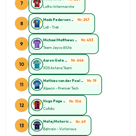
7
Lotto-Intermarche
-
Nr. 247
Mads Pedersen
8
Lidl - Trek
-
Nr. 453
Michael Matthews
9
Team Jayco AlUla
-
Nr. 646
Aaron Gate
10
XDS Astana Team
-
Nr. 19
Mathieu van der Poel
11
Alpecin - Premier Tech
-
Nr. 106
Hugo Page
12
Cofidis
-
Nr. 49
Matej Mohoric
13
Bahrain - Victorious