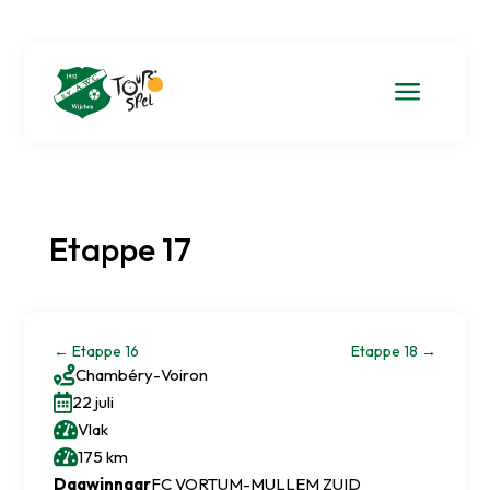
a
Etappe 17
←
Etappe 16
Etappe 18
→

Chambéry
-
Voiron

22 juli

Vlak

175 km
Dagwinnaar
FC VORTUM-MULLEM ZUID