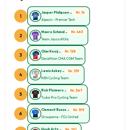
-
Nr. 16
Jasper Philipsen
1
Alpecin - Premier Tech
-
Nr. 463
Mauro Schmid
2
Team Jayco AlUla
-
Nr. 128
Olav Kooij
3
Decathlon CMA CGM Team
-
Nr. 319
Lewis Askey
4
NSN Cycling Team
-
Nr. 567
Rick Pluimers
5
Tudor Pro Cycling Team
-
Nr. 199
Clement Russo
6
Groupama - FDJ United
-
Nr. 261
Huub Artz