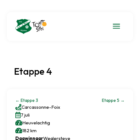
a
Etappe 4
←
Etappe 3
Etappe 5
→

Carcassonne
-
Foix

7 juli

Heuvelachtig

182 km
Dagwinnaar
Wealersteve