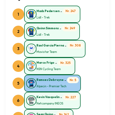
-
Nr. 247
Mads Pedersen
1
Lidl - Trek
-
Nr. 249
Quinn Simmons
2
Lidl - Trek
-
Nr. 308
Raul Garcia Pierna
3
Movistar Team
-
Nr. 325
Marco Frigo
4
NSN Cycling Team
-
Nr. 5
Ramses Debruyne
5
Alpecin - Premier Tech
-
Nr. 227
Kevin Vauquelin
6
Netcompany INEOS
-
Nr. 162
Sean Quinn