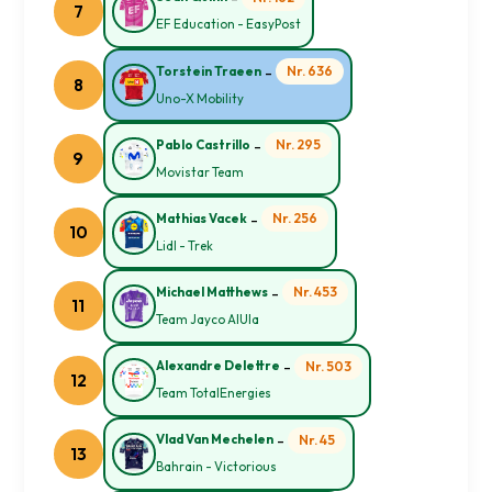
7
EF Education - EasyPost
-
Nr. 636
Torstein Traeen
8
Uno-X Mobility
-
Nr. 295
Pablo Castrillo
9
Movistar Team
-
Nr. 256
Mathias Vacek
10
Lidl - Trek
-
Nr. 453
Michael Matthews
11
Team Jayco AlUla
-
Nr. 503
Alexandre Delettre
12
Team TotalEnergies
-
Nr. 45
Vlad Van Mechelen
13
Bahrain - Victorious