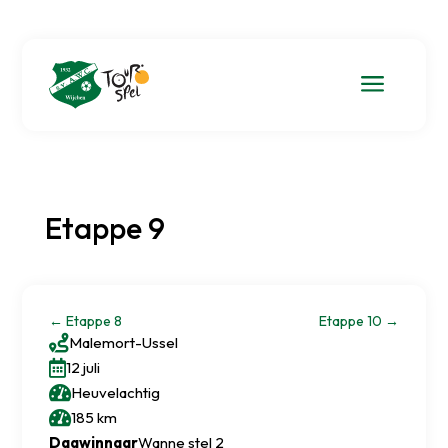
a
Etappe 9
←
Etappe 8
Etappe 10
→

Malemort
-
Ussel

12 juli

Heuvelachtig

185 km
Dagwinnaar
Wanne stel 2