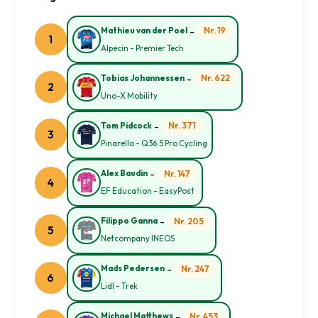
-
Nr. 19
Mathieu van der Poel
1
Alpecin - Premier Tech
-
Nr. 622
Tobias Johannessen
2
Uno-X Mobility
-
Nr. 371
Tom Pidcock
3
Pinarello - Q36.5 Pro Cycling
-
Nr. 147
Alex Baudin
4
EF Education - EasyPost
-
Nr. 205
Filippo Ganna
5
Netcompany INEOS
-
Nr. 247
Mads Pedersen
6
Lidl - Trek
-
Nr. 453
Michael Matthews