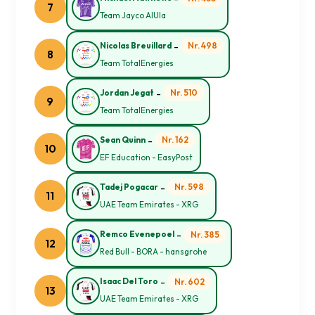
7
Team Jayco AlUla
-
Nr. 498
Nicolas Breuillard
8
Team TotalEnergies
-
Nr. 510
Jordan Jegat
9
Team TotalEnergies
-
Nr. 162
Sean Quinn
10
EF Education - EasyPost
-
Nr. 598
Tadej Pogacar
11
UAE Team Emirates - XRG
-
Nr. 385
Remco Evenepoel
12
Red Bull - BORA - hansgrohe
-
Nr. 602
Isaac Del Toro
13
UAE Team Emirates - XRG