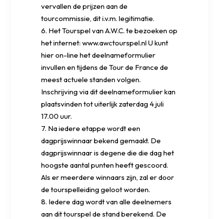
vervallen de prijzen aan de
tourcommissie, dit i.v.m. legitimatie.
6. Het Tourspel van A.W.C. te bezoeken op
het internet: www.awctourspel.nl U kunt
hier on-line het deelnameformulier
invullen en tijdens de Tour de France de
meest actuele standen volgen.
Inschrijving via dit deelnameformulier kan
plaatsvinden tot uiterlijk zaterdag 4 juli
17.00 uur.
7. Na iedere etappe wordt een
dagprijswinnaar bekend gemaakt. De
dagprijswinnaar is degene die die dag het
hoogste aantal punten heeft gescoord.
Als er meerdere winnaars zijn, zal er door
de tourspelleiding geloot worden.
8. Iedere dag wordt van alle deelnemers
aan dit tourspel de stand berekend. De