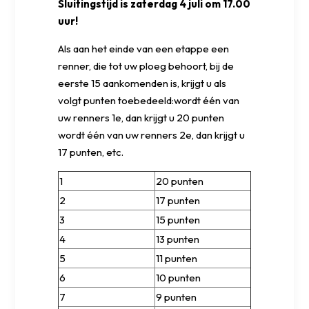
Sluitingstijd is zaterdag 4 juli om 17.00
uur!
Als aan het einde van een etappe een
renner, die tot uw ploeg behoort, bij de
eerste 15 aankomenden is, krijgt u als
volgt punten toebedeeld:wordt één van
uw renners 1e, dan krijgt u 20 punten
wordt één van uw renners 2e, dan krijgt u
17 punten, etc.
1
20 punten
2
17 punten
3
15 punten
4
13 punten
5
11 punten
6
10 punten
7
9 punten