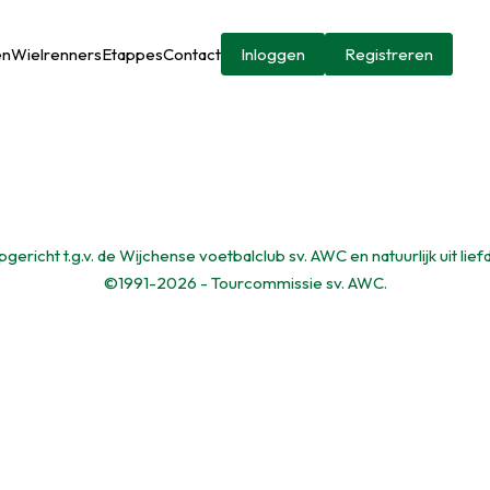
en
Wielrenners
Etappes
Contact
Inloggen
Registreren
gericht t.g.v. de Wijchense voetbalclub sv. AWC en natuurlijk uit lief
©1991-2026 - Tourcommissie sv. AWC.