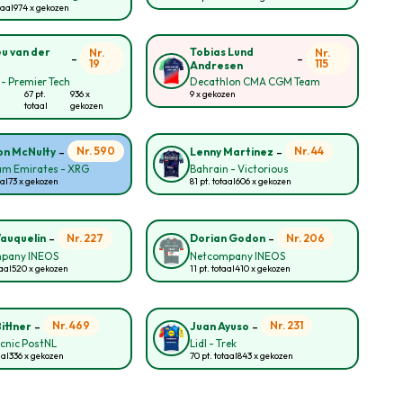
taal
974 x gekozen
u van der
Tobias Lund
Nr.
Nr.
-
-
19
115
Andresen
 - Premier Tech
Decathlon CMA CGM Team
67 pt.
936 x
9 x gekozen
totaal
gekozen
-
-
Nr. 590
Nr. 44
n McNulty
Lenny Martinez
am Emirates - XRG
Bahrain - Victorious
aal
73 x gekozen
81 pt. totaal
606 x gekozen
-
-
Nr. 227
Nr. 206
Vauquelin
Dorian Godon
pany INEOS
Netcompany INEOS
taal
520 x gekozen
11 pt. totaal
410 x gekozen
-
-
Nr. 469
Nr. 231
ittner
Juan Ayuso
cnic PostNL
Lidl - Trek
aal
336 x gekozen
70 pt. totaal
843 x gekozen