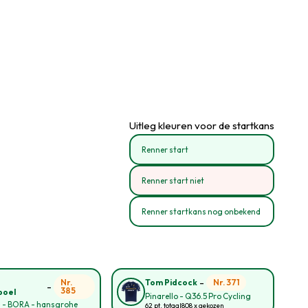
Uitleg kleuren voor de startkans
Renner start
Renner start niet
Renner startkans nog onbekend
-
o
Nr.
Nr. 371
Tom Pidcock
-
385
poel
Pinarello - Q36.5 Pro Cycling
l - BORA - hansgrohe
62 pt. totaal
808 x gekozen