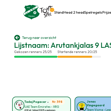
Stand
Head 2 head
Spelregels
Prijz

Terug naar overzicht
Lijstnaam: Arutankjalas 9 L
Gekozen renners 25/25
Startende renners 20/25
-
Jonas
Nr. 598
Tadej Pogacar
Vingegaard
UAE Team Emirates - XRG
Team Visma - Leas
209 pt. totaal
1003 x gekozen