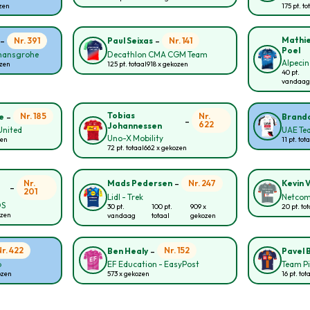
ozen
175 pt. to
-
-
Mathie
Nr. 391
Nr. 141
Paul Seixas
Poel
 hansgrohe
Decathlon CMA CGM Team
Alpecin
ozen
125 pt. totaal
918 x gekozen
40 pt.
vandaag
-
Tobias
Nr. 185
Nr.
e
Brando
-
622
Johannessen
United
UAE Te
Uno-X Mobility
zen
11 pt. tot
72 pt. totaal
662 x gekozen
-
Nr.
Nr. 247
Mads Pedersen
Kevin 
-
201
Lidl - Trek
Netcom
OS
30 pt.
100 pt.
909 x
20 pt. to
ozen
vandaag
totaal
gekozen
-
Nr. 422
Nr. 152
Ben Healy
Pavel B
p
EF Education - EasyPost
Team Pi
ozen
573 x gekozen
16 pt. tot