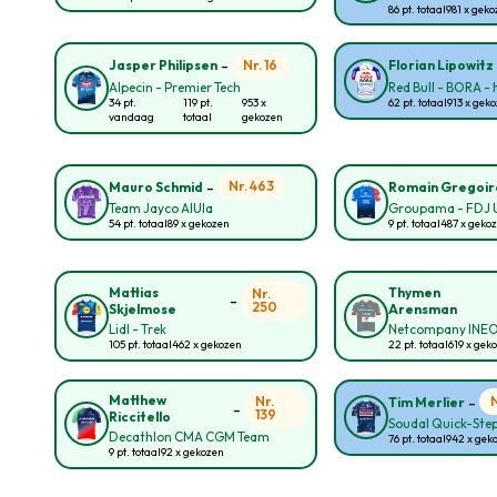
86 pt. totaal
981 x gek
-
Nr. 16
Jasper Philipsen
Florian Lipowitz
Alpecin - Premier Tech
Red Bull - BORA -
34 pt.
119 pt.
953 x
62 pt. totaal
913 x gek
vandaag
totaal
gekozen
-
Nr. 463
Mauro Schmid
Romain Gregoir
Team Jayco AlUla
Groupama - FDJ 
54 pt. totaal
89 x gekozen
9 pt. totaal
487 x geko
Mattias
Thymen
Nr.
-
250
Skjelmose
Arensman
Lidl - Trek
Netcompany INE
105 pt. totaal
462 x gekozen
22 pt. totaal
619 x gek
-
Matthew
Nr.
Tim Merlier
-
139
Riccitello
Soudal Quick-Ste
Decathlon CMA CGM Team
76 pt. totaal
942 x gek
9 pt. totaal
92 x gekozen