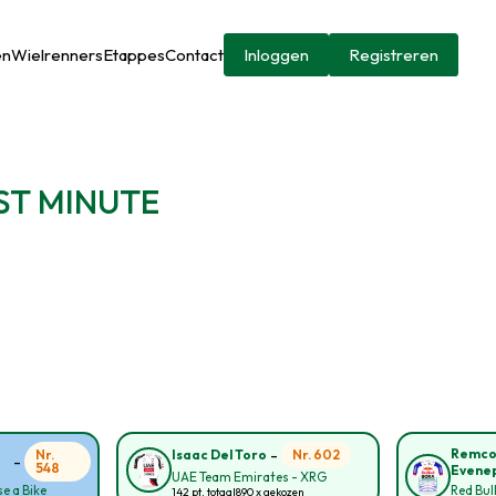
en
Wielrenners
Etappes
Contact
Inloggen
Registreren
AST MINUTE
-
Remc
Nr.
Nr. 602
Isaac Del Toro
-
548
Evene
UAE Team Emirates - XRG
e a Bike
Red Bul
142 pt. totaal
890 x gekozen