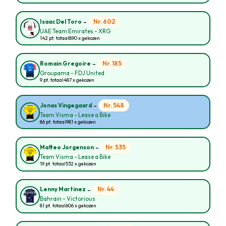
-
Nr. 602
Isaac Del Toro
UAE Team Emirates - XRG
142 pt. totaal
890 x gekozen
-
Nr. 185
Romain Gregoire
Groupama - FDJ United
9 pt. totaal
487 x gekozen
-
Nr. 548
Jonas Vingegaard
Team Visma - Lease a Bike
86 pt. totaal
981 x gekozen
-
Nr. 535
Matteo Jorgenson
Team Visma - Lease a Bike
19 pt. totaal
532 x gekozen
-
Nr. 44
Lenny Martinez
Bahrain - Victorious
81 pt. totaal
606 x gekozen