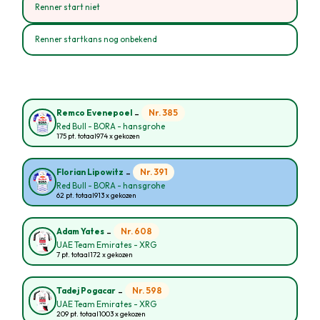
Renner start niet
Renner startkans nog onbekend
-
Nr. 385
Remco Evenepoel
Red Bull - BORA - hansgrohe
175 pt. totaal
974 x gekozen
-
Nr. 391
Florian Lipowitz
Red Bull - BORA - hansgrohe
62 pt. totaal
913 x gekozen
-
Nr. 608
Adam Yates
UAE Team Emirates - XRG
7 pt. totaal
172 x gekozen
-
Nr. 598
Tadej Pogacar
UAE Team Emirates - XRG
209 pt. totaal
1003 x gekozen