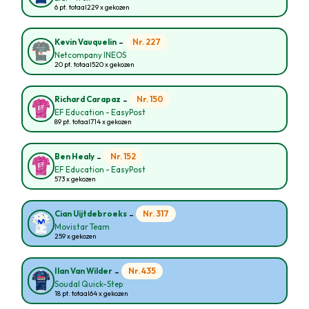
6 pt. totaal
229 x gekozen
-
Nr. 227
Kevin Vauquelin
Netcompany INEOS
20 pt. totaal
520 x gekozen
-
Nr. 150
Richard Carapaz
EF Education - EasyPost
89 pt. totaal
714 x gekozen
-
Nr. 152
Ben Healy
EF Education - EasyPost
573 x gekozen
-
Nr. 317
Cian Uijtdebroeks
Movistar Team
259 x gekozen
-
Nr. 435
Ilan Van Wilder
Soudal Quick-Step
18 pt. totaal
64 x gekozen