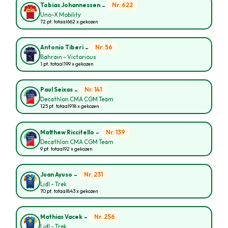
-
Nr. 622
Tobias Johannessen
Uno-X Mobility
72 pt. totaal
662 x gekozen
-
Nr. 56
Antonio Tiberi
Bahrain - Victorious
1 pt. totaal
199 x gekozen
-
Nr. 141
Paul Seixas
Decathlon CMA CGM Team
125 pt. totaal
918 x gekozen
-
Nr. 139
Matthew Riccitello
Decathlon CMA CGM Team
9 pt. totaal
92 x gekozen
-
Nr. 231
Juan Ayuso
Lidl - Trek
70 pt. totaal
843 x gekozen
-
Nr. 256
Mathias Vacek
Lidl - Trek