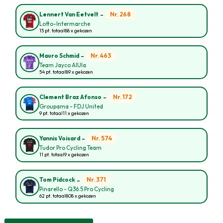
-
Nr. 268
Lennert Van Eetvelt
Lotto-Intermarche
15 pt. totaal
88 x gekozen
-
Nr. 463
Mauro Schmid
Team Jayco AlUla
54 pt. totaal
89 x gekozen
-
Nr. 172
Clement Braz Afonso
Groupama - FDJ United
9 pt. totaal
11 x gekozen
-
Nr. 574
Yannis Voisard
Tudor Pro Cycling Team
11 pt. totaal
9 x gekozen
-
Nr. 371
Tom Pidcock
Pinarello - Q36.5 Pro Cycling
62 pt. totaal
808 x gekozen