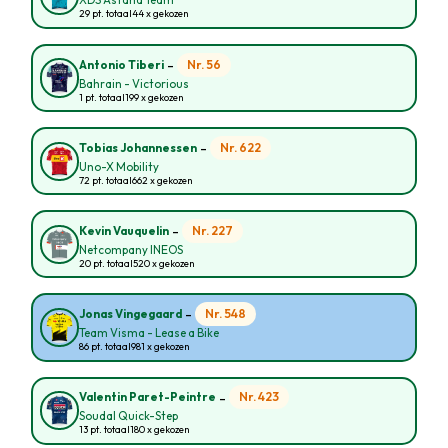
XDS Astana Team
29 pt. totaal
44 x gekozen
-
Nr. 56
Antonio Tiberi
Bahrain - Victorious
1 pt. totaal
199 x gekozen
-
Nr. 622
Tobias Johannessen
Uno-X Mobility
72 pt. totaal
662 x gekozen
-
Nr. 227
Kevin Vauquelin
Netcompany INEOS
20 pt. totaal
520 x gekozen
-
Nr. 548
Jonas Vingegaard
Team Visma - Lease a Bike
86 pt. totaal
981 x gekozen
-
Nr. 423
Valentin Paret-Peintre
Soudal Quick-Step
13 pt. totaal
180 x gekozen