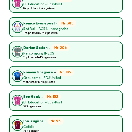
EF Education - EasyPost
89 pt. totaal
714 x gekozen
-
Nr. 385
Remco Evenepoel
Red Bull - BORA - hansgrohe
175 pt. totaal
974 x gekozen
-
Nr. 206
Dorian Godon
Netcompany INEOS
11 pt. totaal
410 x gekozen
-
Nr. 185
Romain Gregoire
Groupama - FDJ United
9 pt. totaal
487 x gekozen
-
Nr. 152
Ben Healy
EF Education - EasyPost
573 x gekozen
-
Nr. 96
Ion Izagirre
Cofidis
73 x gekozen