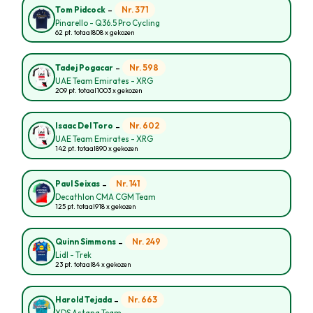
-
Nr. 371
Tom Pidcock
Pinarello - Q36.5 Pro Cycling
62 pt. totaal
808 x gekozen
-
Nr. 598
Tadej Pogacar
UAE Team Emirates - XRG
209 pt. totaal
1003 x gekozen
-
Nr. 602
Isaac Del Toro
UAE Team Emirates - XRG
142 pt. totaal
890 x gekozen
-
Nr. 141
Paul Seixas
Decathlon CMA CGM Team
125 pt. totaal
918 x gekozen
-
Nr. 249
Quinn Simmons
Lidl - Trek
23 pt. totaal
84 x gekozen
-
Nr. 663
Harold Tejada