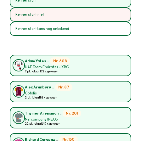
Renner start
Renner start niet
Renner startkans nog onbekend
-
Nr. 608
Adam Yates
UAE Team Emirates - XRG
7 pt. totaal
172 x gekozen
-
Nr. 87
Alex Aranburu
Cofidis
2 pt. totaal
88 x gekozen
-
Nr. 201
Thymen Arensman
Netcompany INEOS
22 pt. totaal
619 x gekozen
-
Nr. 150
Richard Carapaz