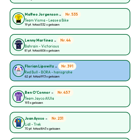
-
Nr. 535
Matteo Jorgenson
Team Visma - Lease a Bike
19 pt. totaal
532 x gekozen
-
Nr. 44
Lenny Martinez
Bahrain - Victorious
81 pt. totaal
606 x gekozen
-
Nr. 391
Florian Lipowitz
Red Bull - BORA - hansgrohe
62 pt. totaal
913 x gekozen
-
Nr. 457
Ben O’Connor
Team Jayco AlUla
193 x gekozen
-
Nr. 231
Juan Ayuso
Lidl - Trek
70 pt. totaal
843 x gekozen