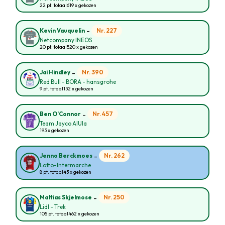
22 pt. totaal
619 x gekozen
-
Nr. 227
Kevin Vauquelin
Netcompany INEOS
20 pt. totaal
520 x gekozen
-
Nr. 390
Jai Hindley
Red Bull - BORA - hansgrohe
9 pt. totaal
132 x gekozen
-
Nr. 457
Ben O’Connor
Team Jayco AlUla
193 x gekozen
-
Nr. 262
Jenno Berckmoes
Lotto-Intermarche
8 pt. totaal
43 x gekozen
-
Nr. 250
Mattias Skjelmose
Lidl - Trek
105 pt. totaal
462 x gekozen