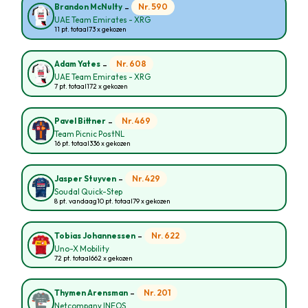
-
Nr. 590
Brandon McNulty
UAE Team Emirates - XRG
11 pt. totaal
73 x gekozen
-
Nr. 608
Adam Yates
UAE Team Emirates - XRG
7 pt. totaal
172 x gekozen
-
Nr. 469
Pavel Bittner
Team Picnic PostNL
16 pt. totaal
336 x gekozen
-
Nr. 429
Jasper Stuyven
Soudal Quick-Step
8 pt. vandaag
10 pt. totaal
79 x gekozen
-
Nr. 622
Tobias Johannessen
Uno-X Mobility
72 pt. totaal
662 x gekozen
-
Nr. 201
Thymen Arensman
Netcompany INEOS