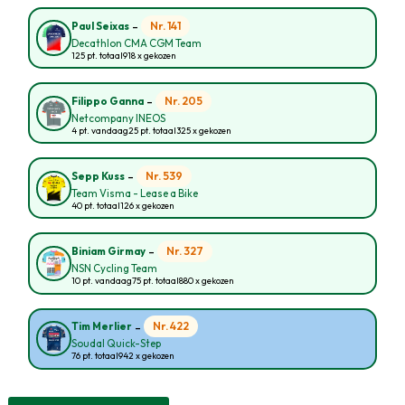
-
Nr. 141
Paul Seixas
Decathlon CMA CGM Team
125 pt. totaal
918 x gekozen
-
Nr. 205
Filippo Ganna
Netcompany INEOS
4 pt. vandaag
25 pt. totaal
325 x gekozen
-
Nr. 539
Sepp Kuss
Team Visma - Lease a Bike
40 pt. totaal
126 x gekozen
-
Nr. 327
Biniam Girmay
NSN Cycling Team
10 pt. vandaag
75 pt. totaal
880 x gekozen
-
Nr. 422
Tim Merlier
Soudal Quick-Step
76 pt. totaal
942 x gekozen