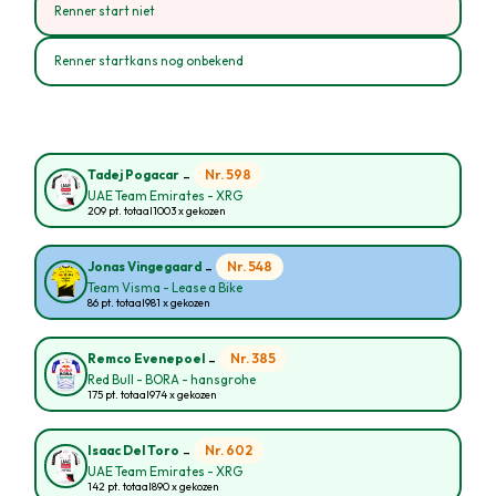
Renner start niet
Renner startkans nog onbekend
-
Nr. 598
Tadej Pogacar
UAE Team Emirates - XRG
209 pt. totaal
1003 x gekozen
-
Nr. 548
Jonas Vingegaard
Team Visma - Lease a Bike
86 pt. totaal
981 x gekozen
-
Nr. 385
Remco Evenepoel
Red Bull - BORA - hansgrohe
175 pt. totaal
974 x gekozen
-
Nr. 602
Isaac Del Toro
UAE Team Emirates - XRG
142 pt. totaal
890 x gekozen