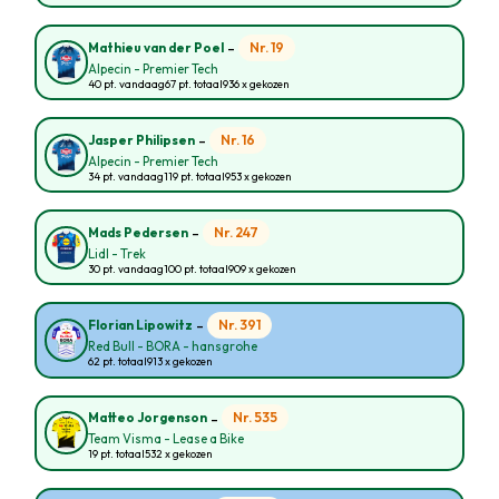
-
Nr. 19
Mathieu van der Poel
Alpecin - Premier Tech
40 pt. vandaag
67 pt. totaal
936 x gekozen
-
Nr. 16
Jasper Philipsen
Alpecin - Premier Tech
34 pt. vandaag
119 pt. totaal
953 x gekozen
-
Nr. 247
Mads Pedersen
Lidl - Trek
30 pt. vandaag
100 pt. totaal
909 x gekozen
-
Nr. 391
Florian Lipowitz
Red Bull - BORA - hansgrohe
62 pt. totaal
913 x gekozen
-
Nr. 535
Matteo Jorgenson
Team Visma - Lease a Bike
19 pt. totaal
532 x gekozen