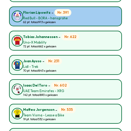
-
Nr. 391
Florian Lipowitz
Red Bull - BORA - hansgrohe
62 pt. totaal
913 x gekozen
-
Nr. 622
Tobias Johannessen
Uno-X Mobility
72 pt. totaal
662 x gekozen
-
Nr. 231
Juan Ayuso
Lidl - Trek
70 pt. totaal
843 x gekozen
-
Nr. 602
Isaac Del Toro
UAE Team Emirates - XRG
142 pt. totaal
890 x gekozen
-
Nr. 535
Matteo Jorgenson
Team Visma - Lease a Bike
19 pt. totaal
532 x gekozen