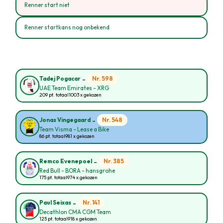
Renner start niet
Renner startkans nog onbekend
-
Nr. 598
Tadej Pogacar
UAE Team Emirates - XRG
209 pt. totaal
1003 x gekozen
-
Nr. 548
Jonas Vingegaard
Team Visma - Lease a Bike
86 pt. totaal
981 x gekozen
-
Nr. 385
Remco Evenepoel
Red Bull - BORA - hansgrohe
175 pt. totaal
974 x gekozen
-
Nr. 141
Paul Seixas
Decathlon CMA CGM Team
125 pt. totaal
918 x gekozen