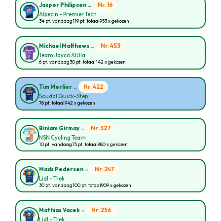
-
Nr. 16
Jasper Philipsen
Alpecin - Premier Tech
34 pt. vandaag
119 pt. totaal
953 x gekozen
-
Nr. 453
Michael Matthews
Team Jayco AlUla
6 pt. vandaag
30 pt. totaal
142 x gekozen
-
Nr. 422
Tim Merlier
Soudal Quick-Step
76 pt. totaal
942 x gekozen
-
Nr. 327
Biniam Girmay
NSN Cycling Team
10 pt. vandaag
75 pt. totaal
880 x gekozen
-
Nr. 247
Mads Pedersen
Lidl - Trek
30 pt. vandaag
100 pt. totaal
909 x gekozen
-
Nr. 256
Mathias Vacek
Lidl - Trek