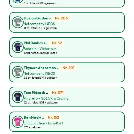
6 pt. totaal
229 x gekozen
-
Nr. 206
Dorian Godon
Netcompany INEOS
11 pt. totaal
410 x gekozen
-
Nr. 32
Phil Bauhaus
Bahrain - Victorious
10 pt. totaal
310 x gekozen
-
Nr. 201
Thymen Arensman
Netcompany INEOS
22 pt. totaal
619 x gekozen
-
Nr. 371
Tom Pidcock
Pinarello - Q36.5 Pro Cycling
62 pt. totaal
808 x gekozen
-
Nr. 152
Ben Healy
EF Education - EasyPost
573 x gekozen