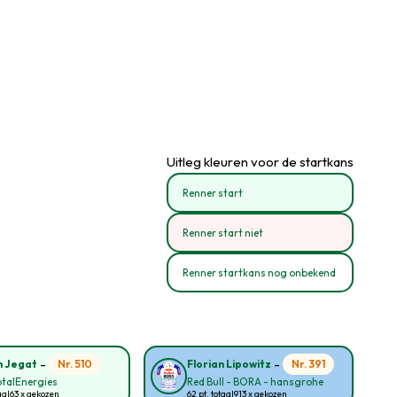
Uitleg kleuren voor de startkans
Renner start
Renner start niet
Renner startkans nog onbekend
-
-
Nr. 510
Nr. 391
n Jegat
Florian Lipowitz
talEnergies
Red Bull - BORA - hansgrohe
aal
63 x gekozen
62 pt. totaal
913 x gekozen