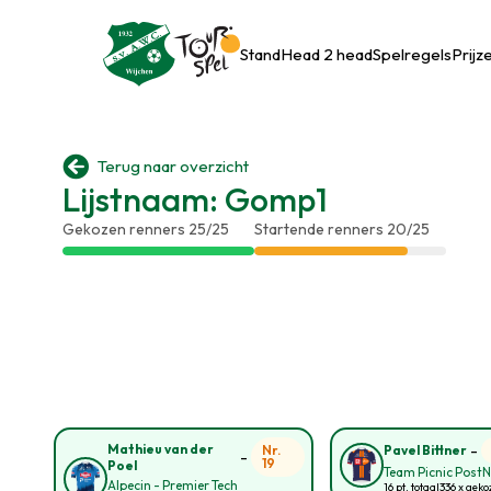
Stand
Head 2 head
Spelregels
Prijz

Terug naar overzicht
Lijstnaam: Gomp1
Gekozen renners 25/25
Startende renners 20/25
-
Mathieu van der
Nr.
Pavel Bittner
-
19
Poel
Team Picnic Post
Alpecin - Premier Tech
16 pt. totaal
336 x gek