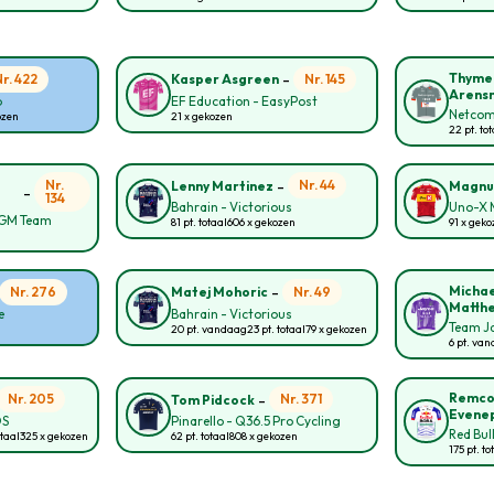
-
Thyme
Nr. 422
Nr. 145
Kasper Asgreen
Arens
p
EF Education - EasyPost
Netcom
ozen
21 x gekozen
22 pt. to
-
Nr.
Nr. 44
Lenny Martinez
Magnu
-
134
Bahrain - Victorious
Uno-X M
CGM Team
81 pt. totaal
606 x gekozen
91 x geko
-
Michae
Nr. 276
Nr. 49
Matej Mohoric
Matth
e
Bahrain - Victorious
Team Ja
20 pt. vandaag
23 pt. totaal
79 x gekozen
6 pt. va
-
Remc
Nr. 205
Nr. 371
Tom Pidcock
Evene
OS
Pinarello - Q36.5 Pro Cycling
Red Bul
otaal
325 x gekozen
62 pt. totaal
808 x gekozen
175 pt. to