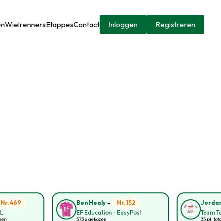
en
Wielrenners
Etappes
Contact
Inloggen
Registreren
-
Nr. 469
Nr. 152
Ben Healy
Jorda
NL
EF Education - EasyPost
Team To
ozen
573 x gekozen
35 pt. tot