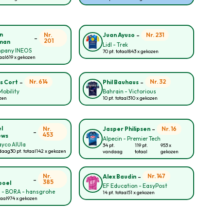
-
n
Nr.
Nr. 231
Juan Ayuso
-
201
man
Lidl - Trek
pany INEOS
70 pt. totaal
843 x gekozen
taal
619 x gekozen
-
-
Nr. 614
Nr. 32
s Cort
Phil Bauhaus
obility
Bahrain - Victorious
zen
10 pt. totaal
310 x gekozen
-
l
Nr.
Nr. 16
Jasper Philipsen
-
453
ews
Alpecin - Premier Tech
yco AlUla
34 pt.
119 pt.
953 x
ndaag
30 pt. totaal
142 x gekozen
vandaag
totaal
gekozen
-
o
Nr.
Nr. 147
Alex Baudin
-
385
poel
EF Education - EasyPost
l - BORA - hansgrohe
14 pt. totaal
51 x gekozen
taal
974 x gekozen