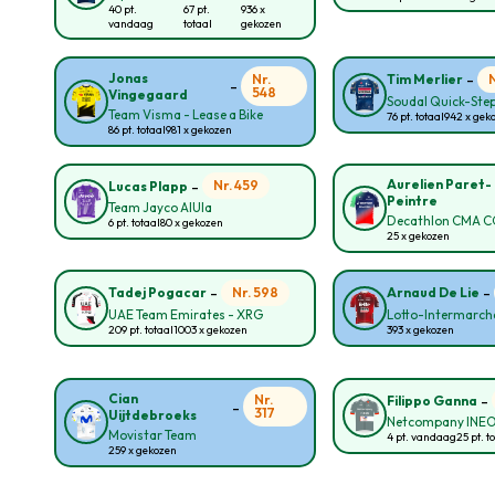
40 pt.
67 pt.
936 x
vandaag
totaal
gekozen
-
Jonas
Nr.
Tim Merlier
-
548
Vingegaard
Soudal Quick-Ste
Team Visma - Lease a Bike
76 pt. totaal
942 x gek
86 pt. totaal
981 x gekozen
-
Aurelien Paret-
Nr. 459
Lucas Plapp
Peintre
Team Jayco AlUla
Decathlon CMA 
6 pt. totaal
80 x gekozen
25 x gekozen
-
-
Nr. 598
Tadej Pogacar
Arnaud De Lie
UAE Team Emirates - XRG
Lotto-Intermarch
209 pt. totaal
1003 x gekozen
393 x gekozen
-
Cian
Nr.
Filippo Ganna
-
317
Uijtdebroeks
Netcompany INE
Movistar Team
4 pt. vandaag
25 pt. t
259 x gekozen