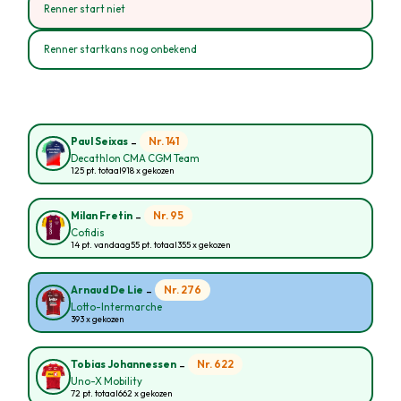
Renner start niet
Renner startkans nog onbekend
-
Nr. 141
Paul Seixas
Decathlon CMA CGM Team
125 pt. totaal
918 x gekozen
-
Nr. 95
Milan Fretin
Cofidis
14 pt. vandaag
55 pt. totaal
355 x gekozen
-
Nr. 276
Arnaud De Lie
Lotto-Intermarche
393 x gekozen
-
Nr. 622
Tobias Johannessen
Uno-X Mobility
72 pt. totaal
662 x gekozen