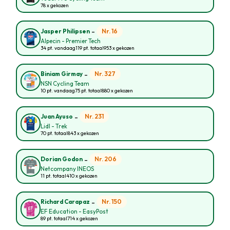
78 x gekozen
-
Nr. 16
Jasper Philipsen
Alpecin - Premier Tech
34 pt. vandaag
119 pt. totaal
953 x gekozen
-
Nr. 327
Biniam Girmay
NSN Cycling Team
10 pt. vandaag
75 pt. totaal
880 x gekozen
-
Nr. 231
Juan Ayuso
Lidl - Trek
70 pt. totaal
843 x gekozen
-
Nr. 206
Dorian Godon
Netcompany INEOS
11 pt. totaal
410 x gekozen
-
Nr. 150
Richard Carapaz
EF Education - EasyPost
89 pt. totaal
714 x gekozen