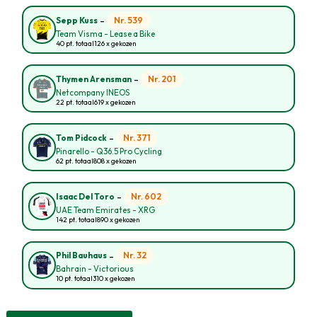
-
Nr. 539
Sepp Kuss
Team Visma - Lease a Bike
40 pt. totaal
126 x gekozen
-
Nr. 201
Thymen Arensman
Netcompany INEOS
22 pt. totaal
619 x gekozen
-
Nr. 371
Tom Pidcock
Pinarello - Q36.5 Pro Cycling
62 pt. totaal
808 x gekozen
-
Nr. 602
Isaac Del Toro
UAE Team Emirates - XRG
142 pt. totaal
890 x gekozen
-
Nr. 32
Phil Bauhaus
Bahrain - Victorious
10 pt. totaal
310 x gekozen