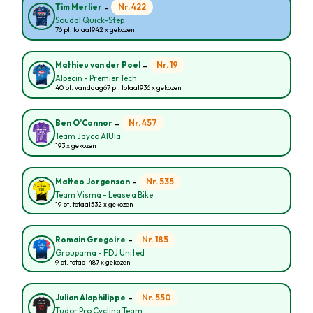
-
Nr. 422
Tim Merlier
Soudal Quick-Step
76 pt. totaal
942 x gekozen
-
Nr. 19
Mathieu van der Poel
Alpecin - Premier Tech
40 pt. vandaag
67 pt. totaal
936 x gekozen
-
Nr. 457
Ben O’Connor
Team Jayco AlUla
193 x gekozen
-
Nr. 535
Matteo Jorgenson
Team Visma - Lease a Bike
19 pt. totaal
532 x gekozen
-
Nr. 185
Romain Gregoire
Groupama - FDJ United
9 pt. totaal
487 x gekozen
-
Nr. 550
Julian Alaphilippe
Tudor Pro Cycling Team