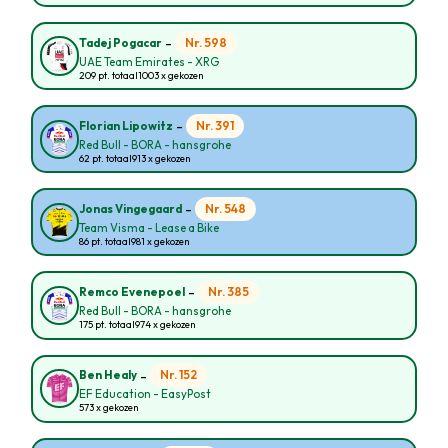
-
Nr. 598
Tadej Pogacar
UAE Team Emirates - XRG
209 pt. totaal
1003 x gekozen
-
Nr. 391
Florian Lipowitz
Red Bull - BORA - hansgrohe
62 pt. totaal
913 x gekozen
-
Nr. 548
Jonas Vingegaard
Team Visma - Lease a Bike
86 pt. totaal
981 x gekozen
-
Nr. 385
Remco Evenepoel
Red Bull - BORA - hansgrohe
175 pt. totaal
974 x gekozen
-
Nr. 152
Ben Healy
EF Education - EasyPost
573 x gekozen