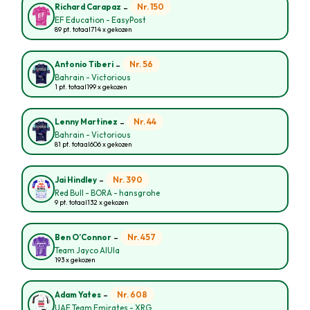
-
Nr. 150
Richard Carapaz
EF Education - EasyPost
89 pt. totaal
714 x gekozen
-
Nr. 56
Antonio Tiberi
Bahrain - Victorious
1 pt. totaal
199 x gekozen
-
Nr. 44
Lenny Martinez
Bahrain - Victorious
81 pt. totaal
606 x gekozen
-
Nr. 390
Jai Hindley
Red Bull - BORA - hansgrohe
9 pt. totaal
132 x gekozen
-
Nr. 457
Ben O’Connor
Team Jayco AlUla
193 x gekozen
-
Nr. 608
Adam Yates
UAE Team Emirates - XRG