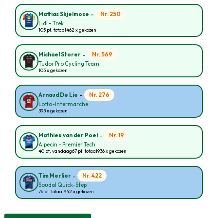
-
Nr. 250
Mattias Skjelmose
Lidl - Trek
105 pt. totaal
462 x gekozen
-
Nr. 569
Michael Storer
Tudor Pro Cycling Team
103 x gekozen
-
Nr. 276
Arnaud De Lie
Lotto-Intermarche
393 x gekozen
-
Nr. 19
Mathieu van der Poel
Alpecin - Premier Tech
40 pt. vandaag
67 pt. totaal
936 x gekozen
-
Nr. 422
Tim Merlier
Soudal Quick-Step
76 pt. totaal
942 x gekozen