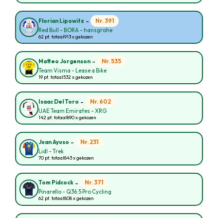
-
Nr. 391
Florian Lipowitz
Red Bull - BORA - hansgrohe
62 pt. totaal
913 x gekozen
-
Nr. 535
Matteo Jorgenson
Team Visma - Lease a Bike
19 pt. totaal
532 x gekozen
-
Nr. 602
Isaac Del Toro
UAE Team Emirates - XRG
142 pt. totaal
890 x gekozen
-
Nr. 231
Juan Ayuso
Lidl - Trek
70 pt. totaal
843 x gekozen
-
Nr. 371
Tom Pidcock
Pinarello - Q36.5 Pro Cycling
62 pt. totaal
808 x gekozen