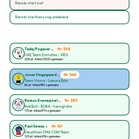
Renner start niet
Renner startkans nog onbekend
-
Nr. 598
Tadej Pogacar
UAE Team Emirates - XRG
209 pt. totaal
1003 x gekozen
-
Nr. 548
Jonas Vingegaard
Team Visma - Lease a Bike
86 pt. totaal
981 x gekozen
-
Nr. 385
Remco Evenepoel
Red Bull - BORA - hansgrohe
175 pt. totaal
974 x gekozen
-
Nr. 141
Paul Seixas
Decathlon CMA CGM Team
125 pt. totaal
918 x gekozen