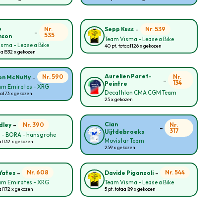
-
o
Nr.
Nr. 539
Sepp Kuss
-
535
nson
Team Visma - Lease a Bike
sma - Lease a Bike
40 pt. totaal
126 x gekozen
aal
532 x gekozen
-
Aurelien Paret-
Nr. 590
Nr.
n McNulty
-
134
Peintre
am Emirates - XRG
Decathlon CMA CGM Team
aal
73 x gekozen
25 x gekozen
-
Cian
Nr. 390
Nr.
dley
-
317
Uijtdebroeks
l - BORA - hansgrohe
Movistar Team
al
132 x gekozen
259 x gekozen
-
-
Nr. 608
Nr. 544
Yates
Davide Piganzoli
am Emirates - XRG
Team Visma - Lease a Bike
al
172 x gekozen
5 pt. totaal
89 x gekozen