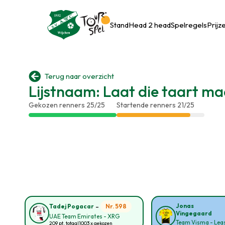
Stand
Head 2 head
Spelregels
Prijz

Terug naar overzicht
Lijstnaam: Laat die taart m
Gekozen renners 25/25
Startende renners 21/25
-
Jonas
Nr. 598
Tadej Pogacar
Vingegaard
UAE Team Emirates - XRG
Team Visma - Leas
209 pt. totaal
1003 x gekozen