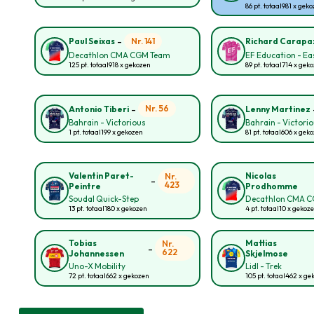
86 pt. totaal
981 x gek
-
Nr. 141
Paul Seixas
Richard Carapa
Decathlon CMA CGM Team
EF Education - E
125 pt. totaal
918 x gekozen
89 pt. totaal
714 x gek
-
Nr. 56
Antonio Tiberi
Lenny Martinez
Bahrain - Victorious
Bahrain - Victori
1 pt. totaal
199 x gekozen
81 pt. totaal
606 x gek
Valentin Paret-
Nicolas
Nr.
-
423
Peintre
Prodhomme
Soudal Quick-Step
Decathlon CMA 
13 pt. totaal
180 x gekozen
4 pt. totaal
10 x gekoz
Tobias
Mattias
Nr.
-
622
Johannessen
Skjelmose
Uno-X Mobility
Lidl - Trek
72 pt. totaal
662 x gekozen
105 pt. totaal
462 x ge