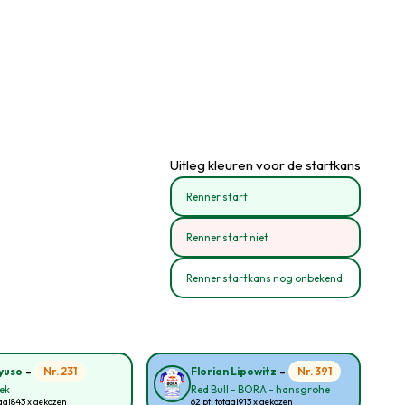
Uitleg kleuren voor de startkans
Renner start
Renner start niet
Renner startkans nog onbekend
-
-
Nr. 231
Nr. 391
yuso
Florian Lipowitz
rek
Red Bull - BORA - hansgrohe
aal
843 x gekozen
62 pt. totaal
913 x gekozen