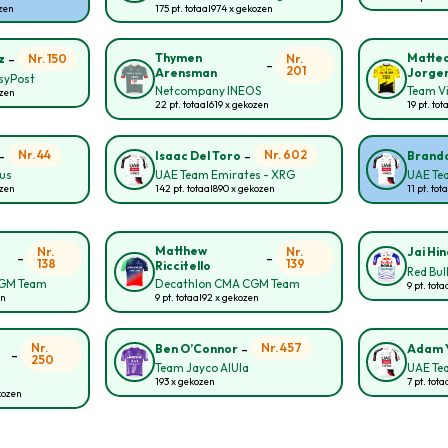
ozen
175 pt. totaal
974 x gekozen
-
Thymen
Matte
Nr. 150
Nr.
z
-
201
Arensman
Jorge
asyPost
Netcompany INEOS
Team Vi
ozen
22 pt. totaal
619 x gekozen
19 pt. tot
-
-
Nr. 44
Nr. 602
Isaac Del Toro
Brando
ous
UAE Team Emirates - XRG
UAE Te
ozen
142 pt. totaal
890 x gekozen
11 pt. tot
Matthew
Nr.
Nr.
Jai Hin
-
-
138
139
Riccitello
Red Bul
CGM Team
Decathlon CMA CGM Team
9 pt. tota
en
9 pt. totaal
92 x gekozen
-
Nr.
Nr. 457
Ben O’Connor
Adam 
-
250
Team Jayco AlUla
UAE Te
193 x gekozen
7 pt. tota
kozen