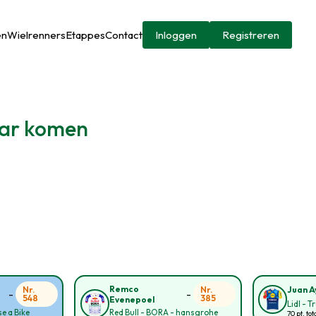
en
Wielrenners
Etappes
Contact
Inloggen
Registreren
aar komen
Remco
Nr.
Nr.
Juan A
-
-
548
385
Evenepoel
Lidl - T
e a Bike
Red Bull - BORA - hansgrohe
70 pt. tot