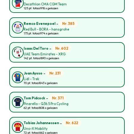
Decathlon CMA CGM Team
125 pt. totaal
918 x gekozen
-
Nr. 385
Remco Evenepoel
Red Bull - BORA - hansgrohe
175 pt. totaal
974 x gekozen
-
Nr. 602
Isaac Del Toro
UAE Team Emirates - XRG
142 pt. totaal
890 x gekozen
-
Nr. 231
Juan Ayuso
Lidl - Trek
70 pt. totaal
843 x gekozen
-
Nr. 371
Tom Pidcock
Pinarello - Q36.5 Pro Cycling
62 pt. totaal
808 x gekozen
-
Nr. 622
Tobias Johannessen
Uno-X Mobility
72 pt. totaal
662 x gekozen