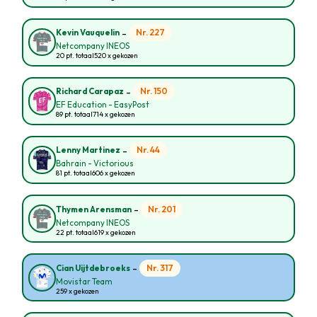
-
Nr. 227
Kevin Vauquelin
Netcompany INEOS
20 pt. totaal
520 x gekozen
-
Nr. 150
Richard Carapaz
EF Education - EasyPost
89 pt. totaal
714 x gekozen
-
Nr. 44
Lenny Martinez
Bahrain - Victorious
81 pt. totaal
606 x gekozen
-
Nr. 201
Thymen Arensman
Netcompany INEOS
22 pt. totaal
619 x gekozen
-
Nr. 317
Cian Uijtdebroeks
Movistar Team
259 x gekozen