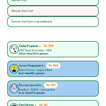
Renner start
Renner start niet
Renner startkans nog onbekend
-
Nr. 598
Tadej Pogacar
UAE Team Emirates - XRG
209 pt. totaal
1003 x gekozen
-
Nr. 548
Jonas Vingegaard
Team Visma - Lease a Bike
86 pt. totaal
981 x gekozen
-
Nr. 391
Florian Lipowitz
Red Bull - BORA - hansgrohe
62 pt. totaal
913 x gekozen
-
Nr. 141
Paul Seixas