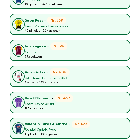
Lidl - Trek
105 pt. totaal
462 x gekozen
-
Nr. 539
Sepp Kuss
Team Visma - Lease a Bike
40 pt. totaal
126 x gekozen
-
Nr. 96
Ion Izagirre
Cofidis
73 x gekozen
-
Nr. 608
Adam Yates
UAE Team Emirates - XRG
7 pt. totaal
172 x gekozen
-
Nr. 457
Ben O’Connor
Team Jayco AlUla
193 x gekozen
-
Nr. 423
Valentin Paret-Peintre
Soudal Quick-Step
13 pt. totaal
180 x gekozen