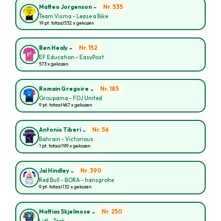
-
Nr. 535
Matteo Jorgenson
Team Visma - Lease a Bike
19 pt. totaal
532 x gekozen
-
Nr. 152
Ben Healy
EF Education - EasyPost
573 x gekozen
-
Nr. 185
Romain Gregoire
Groupama - FDJ United
9 pt. totaal
487 x gekozen
-
Nr. 56
Antonio Tiberi
Bahrain - Victorious
1 pt. totaal
199 x gekozen
-
Nr. 390
Jai Hindley
Red Bull - BORA - hansgrohe
9 pt. totaal
132 x gekozen
-
Nr. 250
Mattias Skjelmose