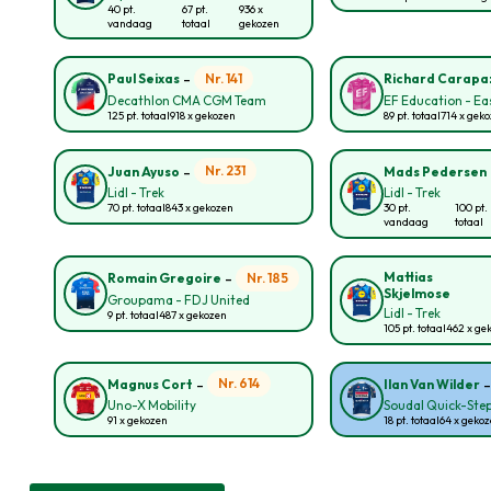
40 pt.
67 pt.
936 x
vandaag
totaal
gekozen
-
Nr. 141
Paul Seixas
Richard Carapa
Decathlon CMA CGM Team
EF Education - E
125 pt. totaal
918 x gekozen
89 pt. totaal
714 x gek
-
Nr. 231
Juan Ayuso
Mads Pedersen
Lidl - Trek
Lidl - Trek
70 pt. totaal
843 x gekozen
30 pt.
100 pt.
vandaag
totaal
-
Mattias
Nr. 185
Romain Gregoire
Skjelmose
Groupama - FDJ United
Lidl - Trek
9 pt. totaal
487 x gekozen
105 pt. totaal
462 x ge
-
Nr. 614
Magnus Cort
Ilan Van Wilder
Uno-X Mobility
Soudal Quick-Ste
91 x gekozen
18 pt. totaal
64 x geko