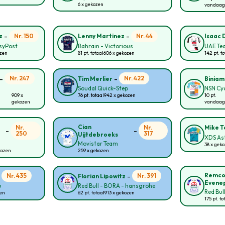
6 x gekozen
vandaag
-
-
Nr. 150
Nr. 44
z
Lenny Martinez
Isaac 
asyPost
Bahrain - Victorious
UAE Te
ozen
81 pt. totaal
606 x gekozen
142 pt. to
-
-
Nr. 247
Nr. 422
Tim Merlier
Biniam
Soudal Quick-Step
NSN Cy
909 x
76 pt. totaal
942 x gekozen
10 pt.
gekozen
vandaag
Cian
Nr.
Nr.
Mike T
-
-
250
317
Uijtdebroeks
XDS As
Movistar Team
38 x gek
kozen
259 x gekozen
-
-
Remc
Nr. 435
Nr. 391
Florian Lipowitz
Evene
p
Red Bull - BORA - hansgrohe
Red Bul
zen
62 pt. totaal
913 x gekozen
175 pt. to