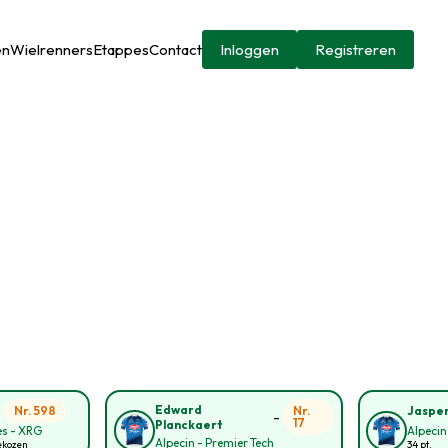
en
Wielrenners
Etappes
Contact
Inloggen
Registreren
-
Edward
Nr. 598
Nr.
Jasper
-
17
Planckaert
s - XRG
Alpecin
Alpecin - Premier Tech
ekozen
34 pt.