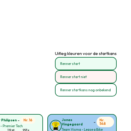
Uitleg kleuren voor de startkans
Renner start
Renner start niet
Renner startkans nog onbekend
-
Jonas
Nr. 16
Nr.
 Philipsen
-
548
Vingegaard
 - Premier Tech
Team Visma - Lease a Bike
119 pt.
953 x