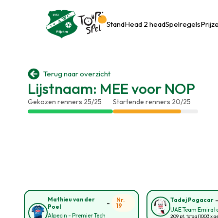
Stand
Head 2 head
Spelregels
Prijz

Terug naar overzicht
Lijstnaam: MEE voor NOP
Gekozen renners 25/25
Startende renners 20/25
Mathieu van der
Nr.
Tadej Pogacar
-
19
Poel
UAE Team Emirate
Alpecin - Premier Tech
209 pt. totaal
1003 x g