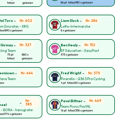
86 pt. totaal
981 x gekozen
totaal
gekozen
-
-
Nr. 602
Nr. 284
Del Toro
Liam Slock
am Emirates - XRG
Lotto-Intermarche
taal
890 x gekozen
8 x gekozen
-
-
Nr. 327
Nr. 152
 Girmay
Ben Healy
cling Team
EF Education - EasyPost
75 pt.
880 x
573 x gekozen
totaal
gekozen
-
-
Nr. 664
Nr. 375
eunissen
Fred Wright
tana Team
Pinarello - Q36.5 Pro Cycling
ozen
4 pt. totaal
60 x gekozen
-
o
Nr.
Nr. 469
Pavel Bittner
-
385
poel
Team Picnic PostNL
l - BORA - hansgrohe
16 pt. totaal
336 x gekozen
taal
974 x gekozen