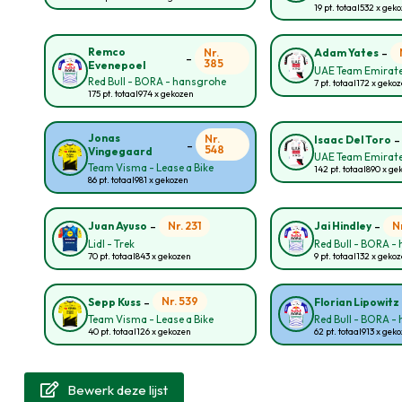
19 pt. totaal
532 x gek
-
Remco
Nr.
Adam Yates
-
385
Evenepoel
UAE Team Emirate
Red Bull - BORA - hansgrohe
7 pt. totaal
172 x geko
175 pt. totaal
974 x gekozen
Jonas
Nr.
Isaac Del Toro
-
548
Vingegaard
UAE Team Emirate
Team Visma - Lease a Bike
142 pt. totaal
890 x ge
86 pt. totaal
981 x gekozen
-
-
Nr. 231
N
Juan Ayuso
Jai Hindley
Lidl - Trek
Red Bull - BORA -
70 pt. totaal
843 x gekozen
9 pt. totaal
132 x geko
-
Nr. 539
Sepp Kuss
Florian Lipowitz
Team Visma - Lease a Bike
Red Bull - BORA -
40 pt. totaal
126 x gekozen
62 pt. totaal
913 x gek
Bewerk deze lijst
