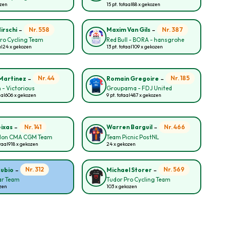
ozen
15 pt. totaal
88 x gekozen
-
-
Nr. 558
Nr. 387
irschi
Maxim Van Gils
ro Cycling Team
Red Bull - BORA - hansgrohe
al
24 x gekozen
13 pt. totaal
109 x gekozen
-
-
Nr. 44
Nr. 185
Martinez
Romain Gregoire
 - Victorious
Groupama - FDJ United
aal
606 x gekozen
9 pt. totaal
487 x gekozen
-
-
Nr. 141
Nr. 466
eixas
Warren Barguil
lon CMA CGM Team
Team Picnic PostNL
taal
918 x gekozen
24 x gekozen
-
-
Nr. 312
Nr. 569
Rubio
Michael Storer
ar Team
Tudor Pro Cycling Team
zen
103 x gekozen