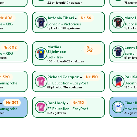
ozen
22 pt. totaal
619 x gekozen
78 x gek
-
Nr. 608
Nr. 56
Antonio Tiberi
Marc H
s - XRG
Bahrain - Victorious
Tudor P
zen
1 pt. totaal
199 x gekozen
1 pt. tota
-
Mattias
Nr. 602
Nr.
Lenny 
-
250
Skjelmose
s - XRG
Bahrain
Lidl - Trek
kozen
81 pt. tot
105 pt. totaal
462 x gekozen
-
r. 390
Nr. 150
Richard Carapaz
Paul S
 hansgrohe
EF Education - EasyPost
Decath
zen
89 pt. totaal
714 x gekozen
125 pt. to
-
-
Nr. 391
Nr. 152
Ben Healy
Einer 
 hansgrohe
EF Education - EasyPost
Movist
ozen
573 x gekozen
31 x geko