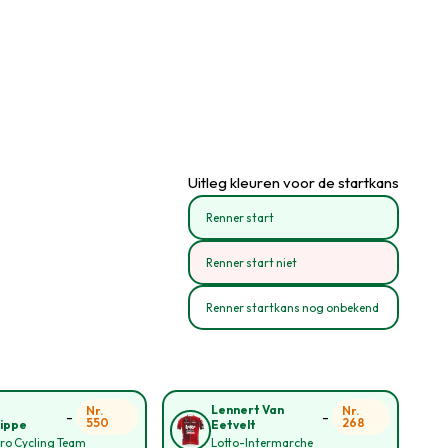
Uitleg kleuren voor de startkans
Renner start
Renner start niet
Renner startkans nog onbekend
Lennert Van
Nr.
Nr.
-
-
550
268
lippe
Eetvelt
ro Cycling Team
Lotto-Intermarche