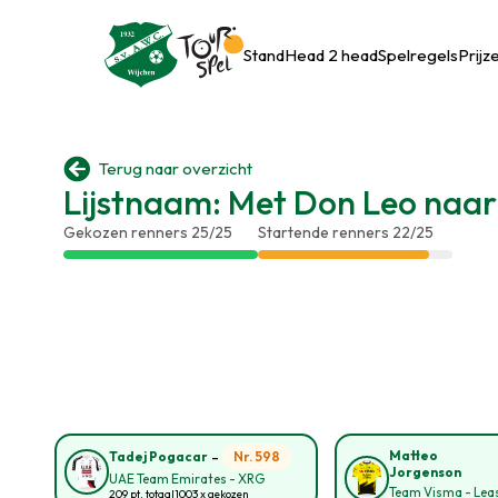
Stand
Head 2 head
Spelregels
Prijz

Terug naar overzicht
Lijstnaam: Met Don Leo naa
Gekozen renners 25/25
Startende renners 22/25
-
Matteo
Nr. 598
Tadej Pogacar
Jorgenson
UAE Team Emirates - XRG
Team Visma - Leas
209 pt. totaal
1003 x gekozen