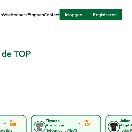
en
Wielrenners
Etappes
Contact
Inloggen
Registreren
r de TOP
Thymen
Julian
Nr.
Nr.
-
-
535
201
Arensman
Alaphi
e a Bike
Netcompany INEOS
Tudor P