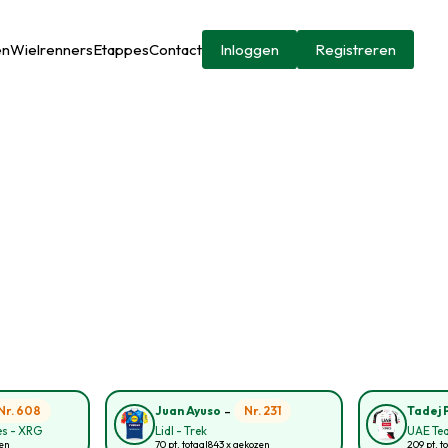
en
Wielrenners
Etappes
Contact
Inloggen
Registreren
-
Nr. 608
Nr. 231
Juan Ayuso
Tadej 
s - XRG
Lidl - Trek
UAE Te
zen
70 pt. totaal
843 x gekozen
209 pt. t