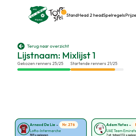
Stand
Head 2 head
Spelregels
Prijz

Terug naar overzicht
Lijstnaam: Mixlijst 1
Gekozen renners 25/25
Startende renners 21/25
-
-
Nr. 276
Arnaud De Lie
Adam Yates
Lotto-Intermarche
UAE Team Emirate
393 x gekozen
7 pt. totaal
172 x geko