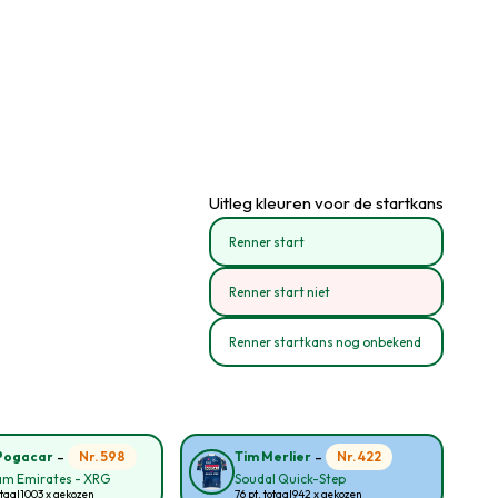
Uitleg kleuren voor de startkans
Renner start
Renner start niet
Renner startkans nog onbekend
-
-
Nr. 598
Nr. 422
Pogacar
Tim Merlier
am Emirates - XRG
Soudal Quick-Step
otaal
1003 x gekozen
76 pt. totaal
942 x gekozen