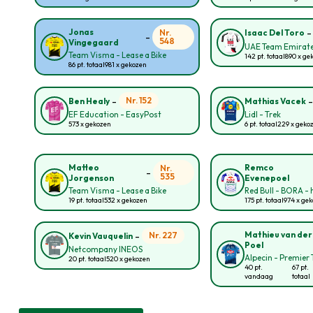
Jonas
Nr.
Isaac Del Toro
-
548
Vingegaard
UAE Team Emirate
Team Visma - Lease a Bike
142 pt. totaal
890 x ge
86 pt. totaal
981 x gekozen
-
Nr. 152
Ben Healy
Mathias Vacek
EF Education - EasyPost
Lidl - Trek
573 x gekozen
6 pt. totaal
229 x geko
Matteo
Remco
Nr.
-
535
Jorgenson
Evenepoel
Team Visma - Lease a Bike
Red Bull - BORA -
19 pt. totaal
532 x gekozen
175 pt. totaal
974 x ge
-
Mathieu van der
Nr. 227
Kevin Vauquelin
Poel
Netcompany INEOS
Alpecin - Premier 
20 pt. totaal
520 x gekozen
40 pt.
67 pt.
vandaag
totaal