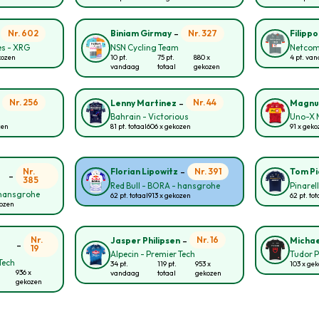
-
-
Nr. 602
Nr. 327
Biniam Girmay
Filipp
s - XRG
NSN Cycling Team
Netcom
kozen
10 pt.
75 pt.
880 x
4 pt. va
vandaag
totaal
gekozen
-
-
Nr. 256
Nr. 44
Lenny Martinez
Magnu
Bahrain - Victorious
Uno-X M
zen
81 pt. totaal
606 x gekozen
91 x geko
-
Nr.
Nr. 391
Florian Lipowitz
Tom P
-
385
Red Bull - BORA - hansgrohe
Pinarel
 hansgrohe
62 pt. totaal
913 x gekozen
62 pt. tot
kozen
-
Nr.
Nr. 16
Jasper Philipsen
Michae
-
19
Alpecin - Premier Tech
Tudor P
Tech
34 pt.
119 pt.
953 x
103 x ge
936 x
vandaag
totaal
gekozen
gekozen