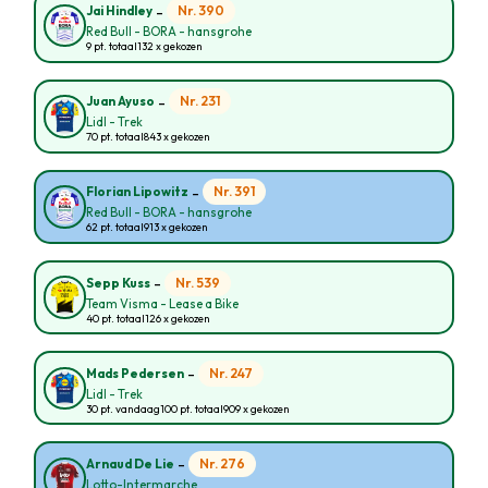
-
Nr. 390
Jai Hindley
Red Bull - BORA - hansgrohe
9 pt. totaal
132 x gekozen
-
Nr. 231
Juan Ayuso
Lidl - Trek
70 pt. totaal
843 x gekozen
-
Nr. 391
Florian Lipowitz
Red Bull - BORA - hansgrohe
62 pt. totaal
913 x gekozen
-
Nr. 539
Sepp Kuss
Team Visma - Lease a Bike
40 pt. totaal
126 x gekozen
-
Nr. 247
Mads Pedersen
Lidl - Trek
30 pt. vandaag
100 pt. totaal
909 x gekozen
-
Nr. 276
Arnaud De Lie
Lotto-Intermarche