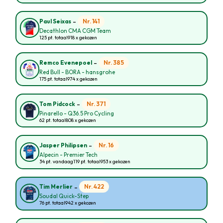
-
Nr. 141
Paul Seixas
Decathlon CMA CGM Team
125 pt. totaal
918 x gekozen
-
Nr. 385
Remco Evenepoel
Red Bull - BORA - hansgrohe
175 pt. totaal
974 x gekozen
-
Nr. 371
Tom Pidcock
Pinarello - Q36.5 Pro Cycling
62 pt. totaal
808 x gekozen
-
Nr. 16
Jasper Philipsen
Alpecin - Premier Tech
34 pt. vandaag
119 pt. totaal
953 x gekozen
-
Nr. 422
Tim Merlier
Soudal Quick-Step
76 pt. totaal
942 x gekozen