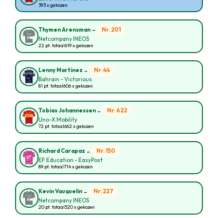
393 x gekozen
-
Nr. 201
Thymen Arensman
Netcompany INEOS
22 pt. totaal
619 x gekozen
-
Nr. 44
Lenny Martinez
Bahrain - Victorious
81 pt. totaal
606 x gekozen
-
Nr. 622
Tobias Johannessen
Uno-X Mobility
72 pt. totaal
662 x gekozen
-
Nr. 150
Richard Carapaz
EF Education - EasyPost
89 pt. totaal
714 x gekozen
-
Nr. 227
Kevin Vauquelin
Netcompany INEOS
20 pt. totaal
520 x gekozen