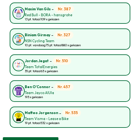
-
Nr. 387
Maxim Van Gils
Red Bull - BORA - hansgrohe
13 pt. totaal
109 x gekozen
-
Nr. 327
Biniam Girmay
NSN Cycling Team
10 pt. vandaag
75 pt. totaal
880 x gekozen
-
Nr. 510
Jordan Jegat
Team TotalEnergies
35 pt. totaal
63 x gekozen
-
Nr. 457
Ben O’Connor
Team Jayco AlUla
193 x gekozen
-
Nr. 535
Matteo Jorgenson
Team Visma - Lease a Bike
19 pt. totaal
532 x gekozen