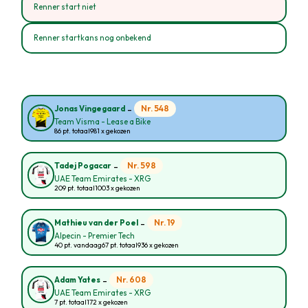
Renner start niet
Renner startkans nog onbekend
-
Nr. 548
Jonas Vingegaard
Team Visma - Lease a Bike
86 pt. totaal
981 x gekozen
-
Nr. 598
Tadej Pogacar
UAE Team Emirates - XRG
209 pt. totaal
1003 x gekozen
-
Nr. 19
Mathieu van der Poel
Alpecin - Premier Tech
40 pt. vandaag
67 pt. totaal
936 x gekozen
-
Nr. 608
Adam Yates
UAE Team Emirates - XRG
7 pt. totaal
172 x gekozen