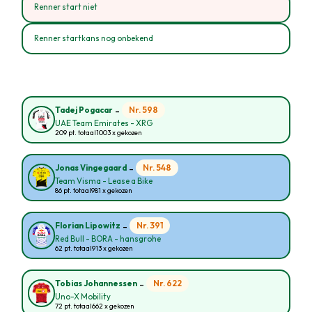
Renner start niet
Renner startkans nog onbekend
-
Nr. 598
Tadej Pogacar
UAE Team Emirates - XRG
209 pt. totaal
1003 x gekozen
-
Nr. 548
Jonas Vingegaard
Team Visma - Lease a Bike
86 pt. totaal
981 x gekozen
-
Nr. 391
Florian Lipowitz
Red Bull - BORA - hansgrohe
62 pt. totaal
913 x gekozen
-
Nr. 622
Tobias Johannessen
Uno-X Mobility
72 pt. totaal
662 x gekozen