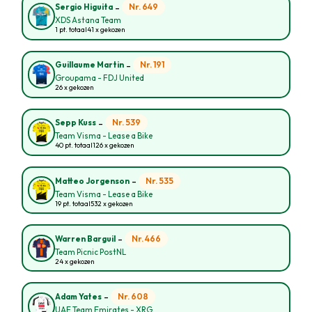
-
Nr. 649
Sergio Higuita
XDS Astana Team
1 pt. totaal
41 x gekozen
-
Nr. 191
Guillaume Martin
Groupama - FDJ United
26 x gekozen
-
Nr. 539
Sepp Kuss
Team Visma - Lease a Bike
40 pt. totaal
126 x gekozen
-
Nr. 535
Matteo Jorgenson
Team Visma - Lease a Bike
19 pt. totaal
532 x gekozen
-
Nr. 466
Warren Barguil
Team Picnic PostNL
24 x gekozen
-
Nr. 608
Adam Yates
UAE Team Emirates - XRG