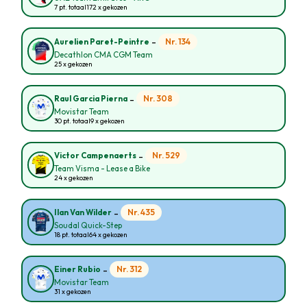
7 pt. totaal
172 x gekozen
-
Nr. 134
Aurelien Paret-Peintre
Decathlon CMA CGM Team
25 x gekozen
-
Nr. 308
Raul Garcia Pierna
Movistar Team
30 pt. totaal
9 x gekozen
-
Nr. 529
Victor Campenaerts
Team Visma - Lease a Bike
24 x gekozen
-
Nr. 435
Ilan Van Wilder
Soudal Quick-Step
18 pt. totaal
64 x gekozen
-
Nr. 312
Einer Rubio
Movistar Team
31 x gekozen