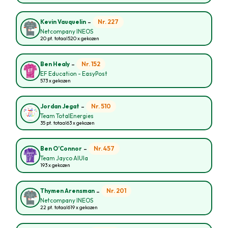
-
Nr. 227
Kevin Vauquelin
Netcompany INEOS
20 pt. totaal
520 x gekozen
-
Nr. 152
Ben Healy
EF Education - EasyPost
573 x gekozen
-
Nr. 510
Jordan Jegat
Team TotalEnergies
35 pt. totaal
63 x gekozen
-
Nr. 457
Ben O’Connor
Team Jayco AlUla
193 x gekozen
-
Nr. 201
Thymen Arensman
Netcompany INEOS
22 pt. totaal
619 x gekozen