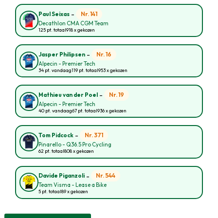
-
Nr. 141
Paul Seixas
Decathlon CMA CGM Team
125 pt. totaal
918 x gekozen
-
Nr. 16
Jasper Philipsen
Alpecin - Premier Tech
34 pt. vandaag
119 pt. totaal
953 x gekozen
-
Nr. 19
Mathieu van der Poel
Alpecin - Premier Tech
40 pt. vandaag
67 pt. totaal
936 x gekozen
-
Nr. 371
Tom Pidcock
Pinarello - Q36.5 Pro Cycling
62 pt. totaal
808 x gekozen
-
Nr. 544
Davide Piganzoli
Team Visma - Lease a Bike
5 pt. totaal
89 x gekozen