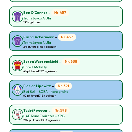
-
Nr. 457
Ben O’Connor
Team Jayco AlUla
193 x gekozen
-
Nr. 437
Pascal Ackermann
Team Jayco AlUla
24 pt. totaal
183 x gekozen
-
Nr. 638
Soren Waerenskjold
Uno-X Mobility
48 pt. totaal
322 x gekozen
-
Nr. 391
Florian Lipowitz
Red Bull - BORA - hansgrohe
62 pt. totaal
913 x gekozen
-
Nr. 598
Tadej Pogacar
UAE Team Emirates - XRG
209 pt. totaal
1003 x gekozen