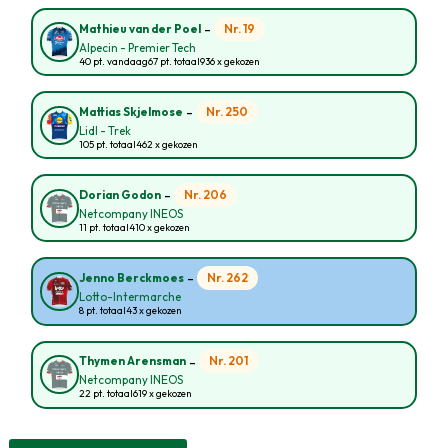
-
Nr. 19
Mathieu van der Poel
Alpecin - Premier Tech
40 pt. vandaag
67 pt. totaal
936 x gekozen
-
Nr. 250
Mattias Skjelmose
Lidl - Trek
105 pt. totaal
462 x gekozen
-
Nr. 206
Dorian Godon
Netcompany INEOS
11 pt. totaal
410 x gekozen
-
Nr. 262
Jenno Berckmoes
Lotto-Intermarche
8 pt. totaal
43 x gekozen
-
Nr. 201
Thymen Arensman
Netcompany INEOS
22 pt. totaal
619 x gekozen