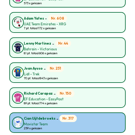
573 x gekozen
-
Nr. 608
Adam Yates
UAE Team Emirates - XRG
7 pt. totaal
172 x gekozen
-
Nr. 44
Lenny Martinez
Bahrain - Victorious
81 pt. totaal
606 x gekozen
-
Nr. 231
Juan Ayuso
Lidl - Trek
70 pt. totaal
843 x gekozen
-
Nr. 150
Richard Carapaz
EF Education - EasyPost
89 pt. totaal
714 x gekozen
-
Nr. 317
Cian Uijtdebroeks
Movistar Team
259 x gekozen