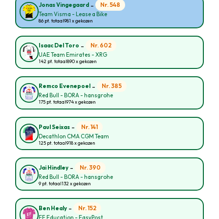
-
Nr. 548
Jonas Vingegaard
Team Visma - Lease a Bike
86 pt. totaal
981 x gekozen
-
Nr. 602
Isaac Del Toro
UAE Team Emirates - XRG
142 pt. totaal
890 x gekozen
-
Nr. 385
Remco Evenepoel
Red Bull - BORA - hansgrohe
175 pt. totaal
974 x gekozen
-
Nr. 141
Paul Seixas
Decathlon CMA CGM Team
125 pt. totaal
918 x gekozen
-
Nr. 390
Jai Hindley
Red Bull - BORA - hansgrohe
9 pt. totaal
132 x gekozen
-
Nr. 152
Ben Healy
EF Education - EasyPost