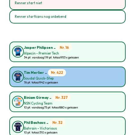
Renner start niet
Renner startkans nog onbekend
-
Nr. 16
Jasper Philipsen
Alpecin - Premier Tech
34 pt. vandaag
119 pt. totaal
953 x gekozen
-
Nr. 422
Tim Merlier
Soudal Quick-Step
76 pt. totaal
942 x gekozen
-
Nr. 327
Biniam Girmay
NSN Cycling Team
10 pt. vandaag
75 pt. totaal
880 x gekozen
-
Nr. 32
Phil Bauhaus
Bahrain - Victorious
10 pt. totaal
310 x gekozen