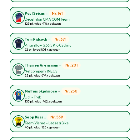
-
Nr. 141
Paul Seixas
Decathlon CMA CGM Team
125 pt. totaal
918 x gekozen
-
Nr. 371
Tom Pidcock
Pinarello - Q36.5 Pro Cycling
62 pt. totaal
808 x gekozen
-
Nr. 201
Thymen Arensman
Netcompany INEOS
22 pt. totaal
619 x gekozen
-
Nr. 250
Mattias Skjelmose
Lidl - Trek
105 pt. totaal
462 x gekozen
-
Nr. 539
Sepp Kuss
Team Visma - Lease a Bike
40 pt. totaal
126 x gekozen