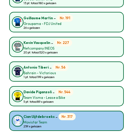
13 pt. totaal
180 x gekozen
-
Nr. 191
Guillaume Martin
Groupama - FDJ United
26 x gekozen
-
Nr. 227
Kevin Vauquelin
Netcompany INEOS
20 pt. totaal
520 x gekozen
-
Nr. 56
Antonio Tiberi
Bahrain - Victorious
1 pt. totaal
199 x gekozen
-
Nr. 544
Davide Piganzoli
Team Visma - Lease a Bike
5 pt. totaal
89 x gekozen
-
Nr. 317
Cian Uijtdebroeks
Movistar Team
259 x gekozen