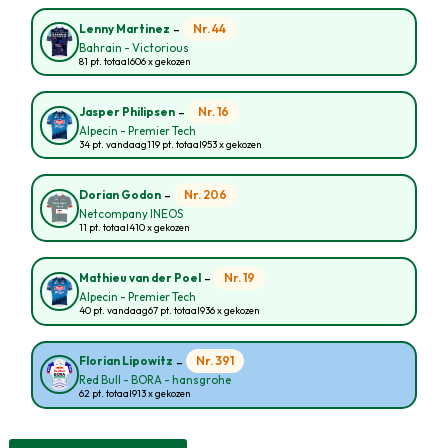
-
Nr. 44
Lenny Martinez
Bahrain - Victorious
81 pt. totaal
606 x gekozen
-
Nr. 16
Jasper Philipsen
Alpecin - Premier Tech
34 pt. vandaag
119 pt. totaal
953 x gekozen
-
Nr. 206
Dorian Godon
Netcompany INEOS
11 pt. totaal
410 x gekozen
-
Nr. 19
Mathieu van der Poel
Alpecin - Premier Tech
40 pt. vandaag
67 pt. totaal
936 x gekozen
-
Nr. 391
Florian Lipowitz
Red Bull - BORA - hansgrohe
62 pt. totaal
913 x gekozen