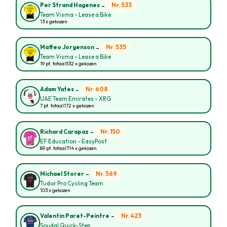
-
Nr. 533
Per Strand Hagenes
Team Visma - Lease a Bike
13 x gekozen
-
Nr. 535
Matteo Jorgenson
Team Visma - Lease a Bike
19 pt. totaal
532 x gekozen
-
Nr. 608
Adam Yates
UAE Team Emirates - XRG
7 pt. totaal
172 x gekozen
-
Nr. 150
Richard Carapaz
EF Education - EasyPost
89 pt. totaal
714 x gekozen
-
Nr. 569
Michael Storer
Tudor Pro Cycling Team
103 x gekozen
-
Nr. 423
Valentin Paret-Peintre
Soudal Quick-Step