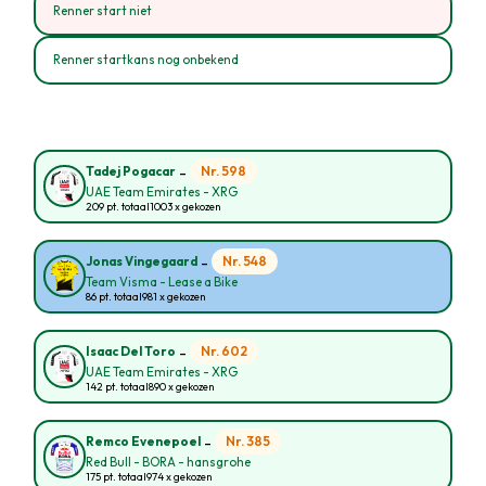
Renner start niet
Renner startkans nog onbekend
-
Nr. 598
Tadej Pogacar
UAE Team Emirates - XRG
209 pt. totaal
1003 x gekozen
-
Nr. 548
Jonas Vingegaard
Team Visma - Lease a Bike
86 pt. totaal
981 x gekozen
-
Nr. 602
Isaac Del Toro
UAE Team Emirates - XRG
142 pt. totaal
890 x gekozen
-
Nr. 385
Remco Evenepoel
Red Bull - BORA - hansgrohe
175 pt. totaal
974 x gekozen