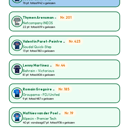
76 pt. totaal
942 x gekozen
-
Nr. 201
Thymen Arensman
Netcompany INEOS
22 pt. totaal
619 x gekozen
-
Nr. 423
Valentin Paret-Peintre
Soudal Quick-Step
13 pt. totaal
180 x gekozen
-
Nr. 44
Lenny Martinez
Bahrain - Victorious
81 pt. totaal
606 x gekozen
-
Nr. 185
Romain Gregoire
Groupama - FDJ United
9 pt. totaal
487 x gekozen
-
Nr. 19
Mathieu van der Poel
Alpecin - Premier Tech
40 pt. vandaag
67 pt. totaal
936 x gekozen