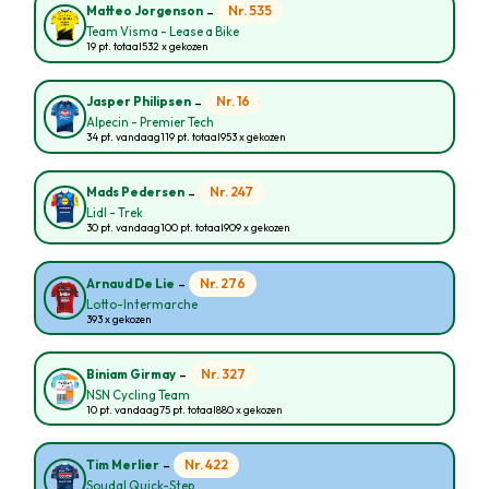
-
Nr. 535
Matteo Jorgenson
Team Visma - Lease a Bike
19 pt. totaal
532 x gekozen
-
Nr. 16
Jasper Philipsen
Alpecin - Premier Tech
34 pt. vandaag
119 pt. totaal
953 x gekozen
-
Nr. 247
Mads Pedersen
Lidl - Trek
30 pt. vandaag
100 pt. totaal
909 x gekozen
-
Nr. 276
Arnaud De Lie
Lotto-Intermarche
393 x gekozen
-
Nr. 327
Biniam Girmay
NSN Cycling Team
10 pt. vandaag
75 pt. totaal
880 x gekozen
-
Nr. 422
Tim Merlier
Soudal Quick-Step