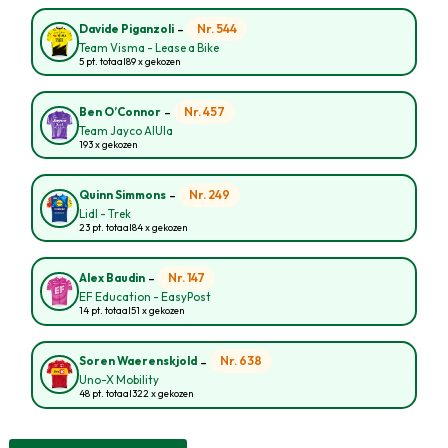
-
Nr. 544
Davide Piganzoli
Team Visma - Lease a Bike
5 pt. totaal
89 x gekozen
-
Nr. 457
Ben O’Connor
Team Jayco AlUla
193 x gekozen
-
Nr. 249
Quinn Simmons
Lidl - Trek
23 pt. totaal
84 x gekozen
-
Nr. 147
Alex Baudin
EF Education - EasyPost
14 pt. totaal
51 x gekozen
-
Nr. 638
Soren Waerenskjold
Uno-X Mobility
48 pt. totaal
322 x gekozen