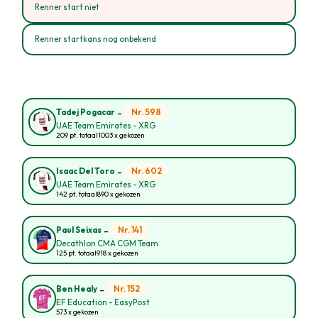
Renner start niet
Renner startkans nog onbekend
-
Nr. 598
Tadej Pogacar
UAE Team Emirates - XRG
209 pt. totaal
1003 x gekozen
-
Nr. 602
Isaac Del Toro
UAE Team Emirates - XRG
142 pt. totaal
890 x gekozen
-
Nr. 141
Paul Seixas
Decathlon CMA CGM Team
125 pt. totaal
918 x gekozen
-
Nr. 152
Ben Healy
EF Education - EasyPost
573 x gekozen