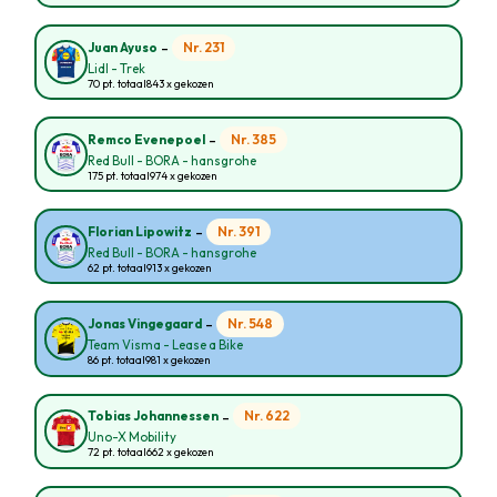
-
Nr. 231
Juan Ayuso
Lidl - Trek
70 pt. totaal
843 x gekozen
-
Nr. 385
Remco Evenepoel
Red Bull - BORA - hansgrohe
175 pt. totaal
974 x gekozen
-
Nr. 391
Florian Lipowitz
Red Bull - BORA - hansgrohe
62 pt. totaal
913 x gekozen
-
Nr. 548
Jonas Vingegaard
Team Visma - Lease a Bike
86 pt. totaal
981 x gekozen
-
Nr. 622
Tobias Johannessen
Uno-X Mobility
72 pt. totaal
662 x gekozen