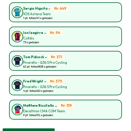
-
Nr. 649
Sergio Higuita
XDS Astana Team
1 pt. totaal
41 x gekozen
-
Nr. 96
Ion Izagirre
Cofidis
73 x gekozen
-
Nr. 371
Tom Pidcock
Pinarello - Q36.5 Pro Cycling
62 pt. totaal
808 x gekozen
-
Nr. 375
Fred Wright
Pinarello - Q36.5 Pro Cycling
4 pt. totaal
60 x gekozen
-
Nr. 139
Matthew Riccitello
Decathlon CMA CGM Team
9 pt. totaal
92 x gekozen