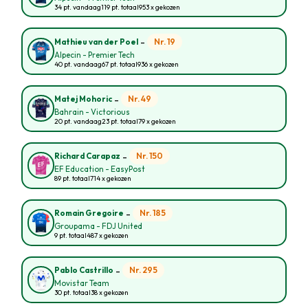
34 pt. vandaag
119 pt. totaal
953 x gekozen
-
Nr. 19
Mathieu van der Poel
Alpecin - Premier Tech
40 pt. vandaag
67 pt. totaal
936 x gekozen
-
Nr. 49
Matej Mohoric
Bahrain - Victorious
20 pt. vandaag
23 pt. totaal
79 x gekozen
-
Nr. 150
Richard Carapaz
EF Education - EasyPost
89 pt. totaal
714 x gekozen
-
Nr. 185
Romain Gregoire
Groupama - FDJ United
9 pt. totaal
487 x gekozen
-
Nr. 295
Pablo Castrillo
Movistar Team
30 pt. totaal
38 x gekozen