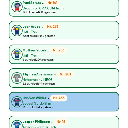
-
Nr. 141
Paul Seixas
Decathlon CMA CGM Team
125 pt. totaal
918 x gekozen
-
Nr. 231
Juan Ayuso
Lidl - Trek
70 pt. totaal
843 x gekozen
-
Nr. 256
Mathias Vacek
Lidl - Trek
6 pt. totaal
229 x gekozen
-
Nr. 201
Thymen Arensman
Netcompany INEOS
22 pt. totaal
619 x gekozen
-
Nr. 435
Ilan Van Wilder
Soudal Quick-Step
18 pt. totaal
64 x gekozen
-
Nr. 16
Jasper Philipsen
Alpecin - Premier Tech