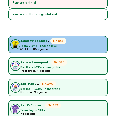
Renner start niet
Renner startkans nog onbekend
-
Nr. 548
Jonas Vingegaard
Team Visma - Lease a Bike
86 pt. totaal
981 x gekozen
-
Nr. 385
Remco Evenepoel
Red Bull - BORA - hansgrohe
175 pt. totaal
974 x gekozen
-
Nr. 390
Jai Hindley
Red Bull - BORA - hansgrohe
9 pt. totaal
132 x gekozen
-
Nr. 457
Ben O’Connor
Team Jayco AlUla
193 x gekozen