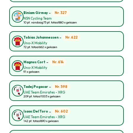
-
Nr. 327
Biniam Girmay
NSN Cycling Team
10 pt. vandaag
75 pt. totaal
880 x gekozen
-
Nr. 622
Tobias Johannessen
Uno-X Mobility
72 pt. totaal
662 x gekozen
-
Nr. 614
Magnus Cort
Uno-X Mobility
91 x gekozen
-
Nr. 598
Tadej Pogacar
UAE Team Emirates - XRG
209 pt. totaal
1003 x gekozen
-
Nr. 602
Isaac Del Toro
UAE Team Emirates - XRG
142 pt. totaal
890 x gekozen