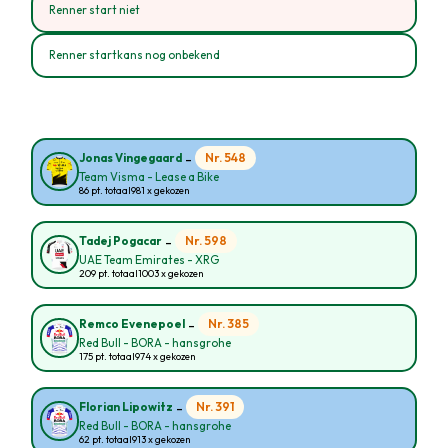
Renner start niet
Renner startkans nog onbekend
-
Nr. 548
Jonas Vingegaard
Team Visma - Lease a Bike
86 pt. totaal
981 x gekozen
-
Nr. 598
Tadej Pogacar
UAE Team Emirates - XRG
209 pt. totaal
1003 x gekozen
-
Nr. 385
Remco Evenepoel
Red Bull - BORA - hansgrohe
175 pt. totaal
974 x gekozen
-
Nr. 391
Florian Lipowitz
Red Bull - BORA - hansgrohe
62 pt. totaal
913 x gekozen