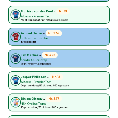
-
Nr. 19
Mathieu van der Poel
Alpecin - Premier Tech
40 pt. vandaag
67 pt. totaal
936 x gekozen
-
Nr. 276
Arnaud De Lie
Lotto-Intermarche
393 x gekozen
-
Nr. 422
Tim Merlier
Soudal Quick-Step
76 pt. totaal
942 x gekozen
-
Nr. 16
Jasper Philipsen
Alpecin - Premier Tech
34 pt. vandaag
119 pt. totaal
953 x gekozen
-
Nr. 327
Biniam Girmay
NSN Cycling Team
10 pt. vandaag
75 pt. totaal
880 x gekozen