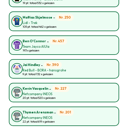
19 pt. totaal
532 x gekozen
-
Nr. 250
Mattias Skjelmose
Lidl - Trek
105 pt. totaal
462 x gekozen
-
Nr. 457
Ben O’Connor
Team Jayco AlUla
193 x gekozen
-
Nr. 390
Jai Hindley
Red Bull - BORA - hansgrohe
9 pt. totaal
132 x gekozen
-
Nr. 227
Kevin Vauquelin
Netcompany INEOS
20 pt. totaal
520 x gekozen
-
Nr. 201
Thymen Arensman
Netcompany INEOS
22 pt. totaal
619 x gekozen