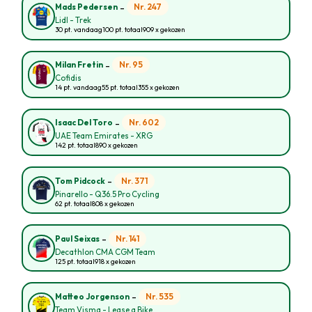
-
Nr. 247
Mads Pedersen
Lidl - Trek
30 pt. vandaag
100 pt. totaal
909 x gekozen
-
Nr. 95
Milan Fretin
Cofidis
14 pt. vandaag
55 pt. totaal
355 x gekozen
-
Nr. 602
Isaac Del Toro
UAE Team Emirates - XRG
142 pt. totaal
890 x gekozen
-
Nr. 371
Tom Pidcock
Pinarello - Q36.5 Pro Cycling
62 pt. totaal
808 x gekozen
-
Nr. 141
Paul Seixas
Decathlon CMA CGM Team
125 pt. totaal
918 x gekozen
-
Nr. 535
Matteo Jorgenson
Team Visma - Lease a Bike