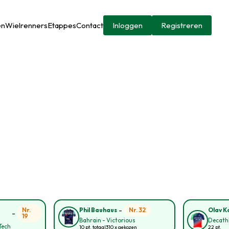
en
Wielrenners
Etappes
Contact
Inloggen
Registreren
-
Nr.
Nr. 32
Phil Bauhaus
Olav Ko
-
19
Bahrain - Victorious
Decath
Tech
10 pt. totaal
310 x gekozen
22 pt.