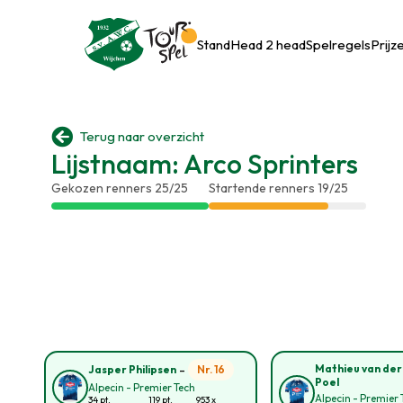
Stand
Head 2 head
Spelregels
Prijz

Terug naar overzicht
Lijstnaam: Arco Sprinters
Gekozen renners 25/25
Startende renners 19/25
-
Mathieu van der
Nr. 16
Jasper Philipsen
Poel
Alpecin - Premier Tech
Alpecin - Premier 
34 pt.
119 pt.
953 x