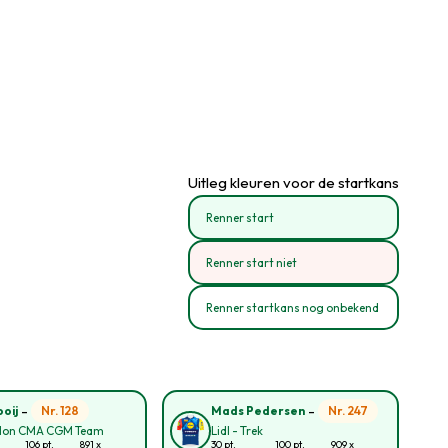
Uitleg kleuren voor de startkans
Renner start
Renner start niet
Renner startkans nog onbekend
-
-
Nr. 128
Nr. 247
oij
Mads Pedersen
lon CMA CGM Team
Lidl - Trek
106 pt.
891 x
30 pt.
100 pt.
909 x