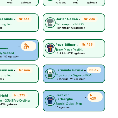
totaal
gekozen
vandaag
totaal
gekozen
-
-
Nr. 335
Nr. 206
 Neilands
Dorian Godon
cling Team
Netcompany INEOS
zen
11 pt. totaal
410 x gekozen
-
Nr.
Nr. 469
Pavel Bittner
-
437
mann
Team Picnic PostNL
yco AlUla
16 pt. totaal
336 x gekozen
taal
183 x gekozen
-
-
Nr. 664
Nr. 69
eunissen
Fernando Gaviria
tana Team
Caja Rural - Seguros RGA
ozen
12 pt. totaal
194 x gekozen
-
Bert Van
Nr. 375
Nr.
right
-
420
Lerberghe
lo - Q36.5 Pro Cycling
Soudal Quick-Step
al
60 x gekozen
10 x gekozen