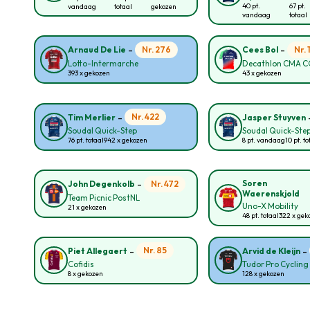
40 pt.
67 pt.
vandaag
totaal
gekozen
vandaag
totaal
-
-
Nr. 276
Nr. 
Arnaud De Lie
Cees Bol
Lotto-Intermarche
Decathlon CMA 
393 x gekozen
43 x gekozen
-
Nr. 422
Tim Merlier
Jasper Stuyven
Soudal Quick-Step
Soudal Quick-Ste
76 pt. totaal
942 x gekozen
8 pt. vandaag
10 pt. t
-
Soren
Nr. 472
John Degenkolb
Waerenskjold
Team Picnic PostNL
Uno-X Mobility
21 x gekozen
48 pt. totaal
322 x gek
-
-
Nr. 85
Piet Allegaert
Arvid de Kleijn
Cofidis
Tudor Pro Cyclin
8 x gekozen
128 x gekozen