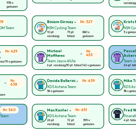
936 x
vandaag
gekozen
-
119
Nr. 327
Biniam Girmay
Krists
CGM Team
NSN Cycling Team
NSN Cy
10 pt.
75 pt.
880 x
3 x geko
vandaag
totaal
gekozen
-
Michael
Pascal
Nr. 429
Nr.
-
453
Matthews
Acker
p
Team Jayco AlUla
Team Ja
otaal
79 x gekozen
6 pt. vandaag
30 pt. totaal
142 x gekozen
24 pt. to
-
Nr.
Nr. 639
Davide Ballerini
Mike T
-
638
XDS Astana Team
XDS As
58 x gekozen
38 x gek
ozen
-
Nr. 560
Nr. 651
Max Kanter
Fred W
g Team
XDS Astana Team
Pinarel
26 pt.
72 pt.
395 x
4 pt. tota
vandaag
totaal
gekozen