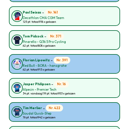
-
Nr. 141
Paul Seixas
Decathlon CMA CGM Team
125 pt. totaal
918 x gekozen
-
Nr. 371
Tom Pidcock
Pinarello - Q36.5 Pro Cycling
62 pt. totaal
808 x gekozen
-
Nr. 391
Florian Lipowitz
Red Bull - BORA - hansgrohe
62 pt. totaal
913 x gekozen
-
Nr. 16
Jasper Philipsen
Alpecin - Premier Tech
34 pt. vandaag
119 pt. totaal
953 x gekozen
-
Nr. 422
Tim Merlier
Soudal Quick-Step
76 pt. totaal
942 x gekozen