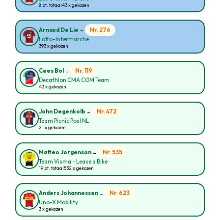
8 pt. totaal
43 x gekozen
-
Nr. 276
Arnaud De Lie
Lotto-Intermarche
393 x gekozen
-
Nr. 119
Cees Bol
Decathlon CMA CGM Team
43 x gekozen
-
Nr. 472
John Degenkolb
Team Picnic PostNL
21 x gekozen
-
Nr. 535
Matteo Jorgenson
Team Visma - Lease a Bike
19 pt. totaal
532 x gekozen
-
Nr. 623
Anders Johannessen
Uno-X Mobility
3 x gekozen