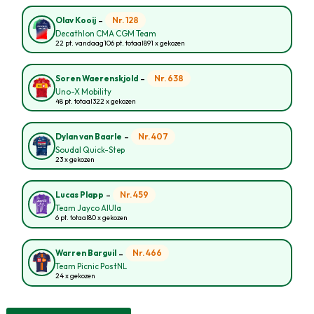
-
Nr. 128
Olav Kooij
Decathlon CMA CGM Team
22 pt. vandaag
106 pt. totaal
891 x gekozen
-
Nr. 638
Soren Waerenskjold
Uno-X Mobility
48 pt. totaal
322 x gekozen
-
Nr. 407
Dylan van Baarle
Soudal Quick-Step
23 x gekozen
-
Nr. 459
Lucas Plapp
Team Jayco AlUla
6 pt. totaal
80 x gekozen
-
Nr. 466
Warren Barguil
Team Picnic PostNL
24 x gekozen