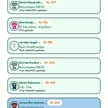
-
Nr. 227
Kevin Vauquelin
Netcompany INEOS
20 pt. totaal
520 x gekozen
-
Nr. 152
Ben Healy
EF Education - EasyPost
573 x gekozen
-
Nr. 510
Jordan Jegat
Team TotalEnergies
35 pt. totaal
63 x gekozen
-
Nr. 206
Dorian Godon
Netcompany INEOS
11 pt. totaal
410 x gekozen
-
Nr. 249
Quinn Simmons
Lidl - Trek
23 pt. totaal
84 x gekozen
-
Nr. 262
Jenno Berckmoes
Lotto-Intermarche