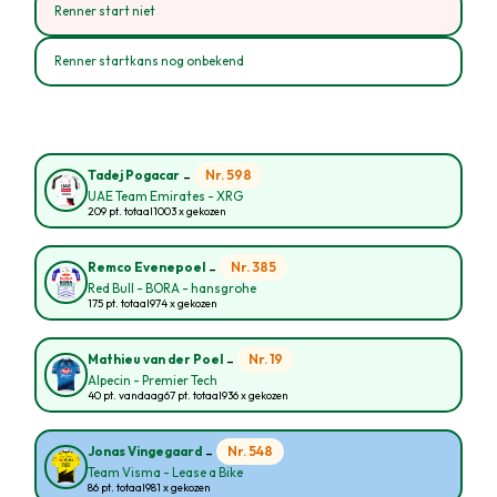
Renner start niet
Renner startkans nog onbekend
-
Nr. 598
Tadej Pogacar
UAE Team Emirates - XRG
209 pt. totaal
1003 x gekozen
-
Nr. 385
Remco Evenepoel
Red Bull - BORA - hansgrohe
175 pt. totaal
974 x gekozen
-
Nr. 19
Mathieu van der Poel
Alpecin - Premier Tech
40 pt. vandaag
67 pt. totaal
936 x gekozen
-
Nr. 548
Jonas Vingegaard
Team Visma - Lease a Bike
86 pt. totaal
981 x gekozen