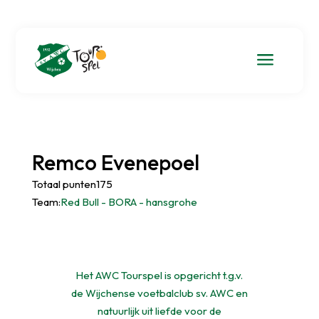
a
Remco Evenepoel
Totaal punten175
Team:
Red Bull - BORA - hansgrohe
Het AWC Tourspel is opgericht t.g.v.
de Wijchense voetbalclub sv. AWC en
natuurlijk uit liefde voor de