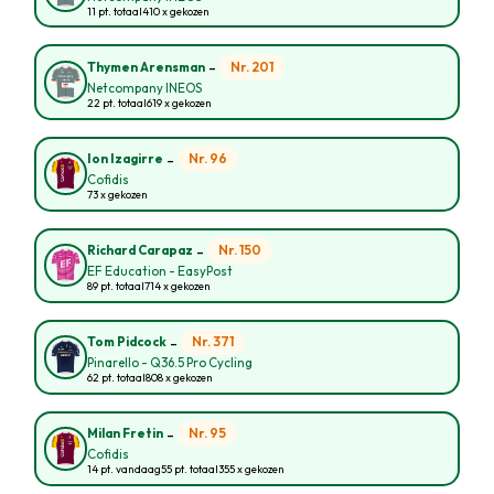
11 pt. totaal
410 x gekozen
-
Nr. 201
Thymen Arensman
Netcompany INEOS
22 pt. totaal
619 x gekozen
-
Nr. 96
Ion Izagirre
Cofidis
73 x gekozen
-
Nr. 150
Richard Carapaz
EF Education - EasyPost
89 pt. totaal
714 x gekozen
-
Nr. 371
Tom Pidcock
Pinarello - Q36.5 Pro Cycling
62 pt. totaal
808 x gekozen
-
Nr. 95
Milan Fretin
Cofidis
14 pt. vandaag
55 pt. totaal
355 x gekozen