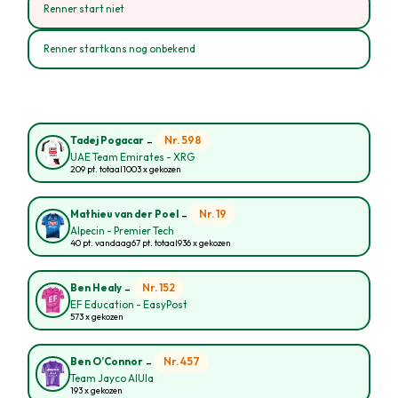
Renner start niet
Renner startkans nog onbekend
-
Nr. 598
Tadej Pogacar
UAE Team Emirates - XRG
209 pt. totaal
1003 x gekozen
-
Nr. 19
Mathieu van der Poel
Alpecin - Premier Tech
40 pt. vandaag
67 pt. totaal
936 x gekozen
-
Nr. 152
Ben Healy
EF Education - EasyPost
573 x gekozen
-
Nr. 457
Ben O’Connor
Team Jayco AlUla
193 x gekozen