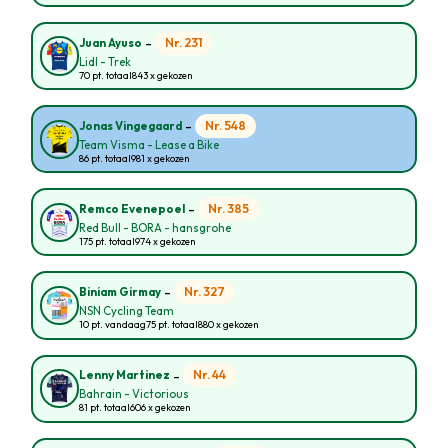
-
Nr. 231
Juan Ayuso
Lidl - Trek
70 pt. totaal
843 x gekozen
-
Nr. 548
Jonas Vingegaard
Team Visma - Lease a Bike
86 pt. totaal
981 x gekozen
-
Nr. 385
Remco Evenepoel
Red Bull - BORA - hansgrohe
175 pt. totaal
974 x gekozen
-
Nr. 327
Biniam Girmay
NSN Cycling Team
10 pt. vandaag
75 pt. totaal
880 x gekozen
-
Nr. 44
Lenny Martinez
Bahrain - Victorious
81 pt. totaal
606 x gekozen