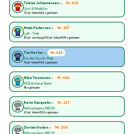
-
Nr. 622
Tobias Johannessen
Uno-X Mobility
72 pt. totaal
662 x gekozen
-
Nr. 247
Mads Pedersen
Lidl - Trek
30 pt. vandaag
100 pt. totaal
909 x gekozen
-
Nr. 422
Tim Merlier
Soudal Quick-Step
76 pt. totaal
942 x gekozen
-
Nr. 664
Mike Teunissen
XDS Astana Team
38 x gekozen
-
Nr. 227
Kevin Vauquelin
Netcompany INEOS
20 pt. totaal
520 x gekozen
-
Nr. 206
Dorian Godon
Netcompany INEOS