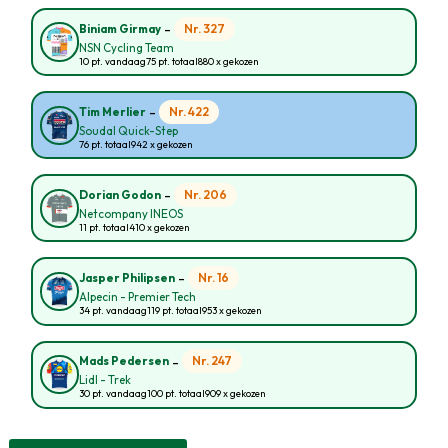
-
Nr. 327
Biniam Girmay
NSN Cycling Team
10 pt. vandaag
75 pt. totaal
880 x gekozen
-
Nr. 422
Tim Merlier
Soudal Quick-Step
76 pt. totaal
942 x gekozen
-
Nr. 206
Dorian Godon
Netcompany INEOS
11 pt. totaal
410 x gekozen
-
Nr. 16
Jasper Philipsen
Alpecin - Premier Tech
34 pt. vandaag
119 pt. totaal
953 x gekozen
-
Nr. 247
Mads Pedersen
Lidl - Trek
30 pt. vandaag
100 pt. totaal
909 x gekozen