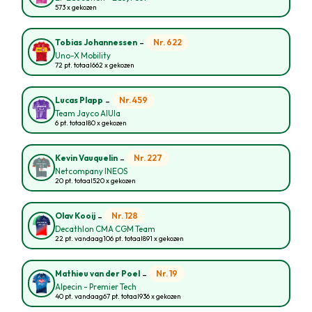
573 x gekozen
-
Nr. 622
Tobias Johannessen
Uno-X Mobility
72 pt. totaal
662 x gekozen
-
Nr. 459
Lucas Plapp
Team Jayco AlUla
6 pt. totaal
80 x gekozen
-
Nr. 227
Kevin Vauquelin
Netcompany INEOS
20 pt. totaal
520 x gekozen
-
Nr. 128
Olav Kooij
Decathlon CMA CGM Team
22 pt. vandaag
106 pt. totaal
891 x gekozen
-
Nr. 19
Mathieu van der Poel
Alpecin - Premier Tech
40 pt. vandaag
67 pt. totaal
936 x gekozen