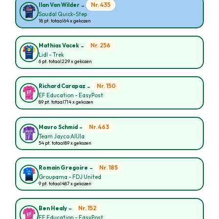
-
Nr. 435
Ilan Van Wilder
Soudal Quick-Step
18 pt. totaal
64 x gekozen
-
Nr. 256
Mathias Vacek
Lidl - Trek
6 pt. totaal
229 x gekozen
-
Nr. 150
Richard Carapaz
EF Education - EasyPost
89 pt. totaal
714 x gekozen
-
Nr. 463
Mauro Schmid
Team Jayco AlUla
54 pt. totaal
89 x gekozen
-
Nr. 185
Romain Gregoire
Groupama - FDJ United
9 pt. totaal
487 x gekozen
-
Nr. 152
Ben Healy
EF Education - EasyPost