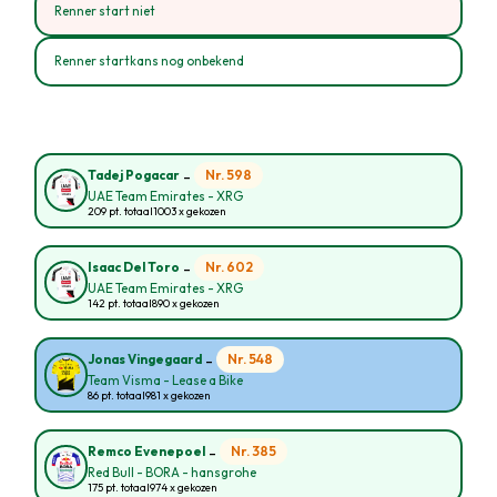
Renner start niet
Renner startkans nog onbekend
-
Nr. 598
Tadej Pogacar
UAE Team Emirates - XRG
209 pt. totaal
1003 x gekozen
-
Nr. 602
Isaac Del Toro
UAE Team Emirates - XRG
142 pt. totaal
890 x gekozen
-
Nr. 548
Jonas Vingegaard
Team Visma - Lease a Bike
86 pt. totaal
981 x gekozen
-
Nr. 385
Remco Evenepoel
Red Bull - BORA - hansgrohe
175 pt. totaal
974 x gekozen