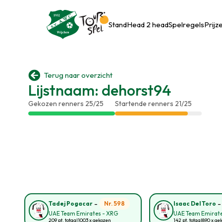
Stand
Head 2 head
Spelregels
Prijz

Terug naar overzicht
Lijstnaam: dehorst94
Gekozen renners 25/25
Startende renners 21/25
-
Nr. 598
Tadej Pogacar
Isaac Del Toro
UAE Team Emirates - XRG
UAE Team Emirate
209 pt. totaal
1003 x gekozen
142 pt. totaal
890 x ge