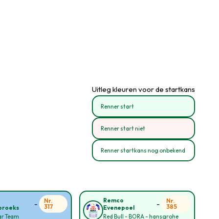
Uitleg kleuren voor de startkans
Renner start
Renner start niet
Renner startkans nog onbekend
Remco
Nr.
Nr.
-
-
317
385
broeks
Evenepoel
ar Team
Red Bull - BORA - hansgrohe