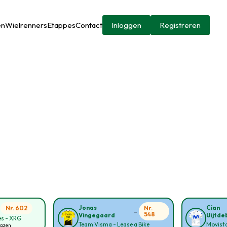
en
Wielrenners
Etappes
Contact
Inloggen
Registreren
-
Jonas
Cian
Nr. 602
Nr.
-
548
Vingegaard
Uijtde
s - XRG
Team Visma - Lease a Bike
Movist
kozen