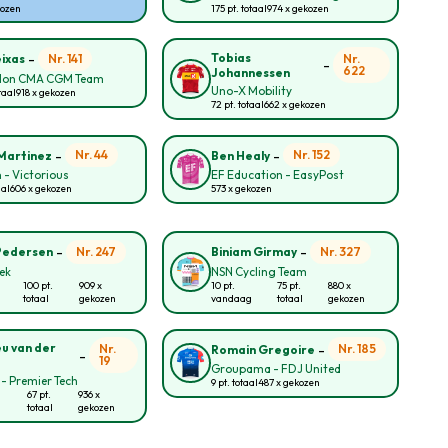
kozen
175 pt. totaal
974 x gekozen
-
Tobias
Nr. 141
Nr.
eixas
-
622
Johannessen
lon CMA CGM Team
Uno-X Mobility
taal
918 x gekozen
72 pt. totaal
662 x gekozen
-
-
Nr. 44
Nr. 152
Martinez
Ben Healy
 - Victorious
EF Education - EasyPost
aal
606 x gekozen
573 x gekozen
-
-
Nr. 247
Nr. 327
Pedersen
Biniam Girmay
rek
NSN Cycling Team
100 pt.
909 x
10 pt.
75 pt.
880 x
totaal
gekozen
vandaag
totaal
gekozen
-
u van der
Nr.
Nr. 185
Romain Gregoire
-
19
Groupama - FDJ United
 - Premier Tech
9 pt. totaal
487 x gekozen
67 pt.
936 x
totaal
gekozen