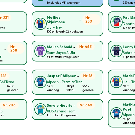
86 pt. totaal
981 x gekozen
259 x ge
Mattias
r. 231
Nr.
Paul S
-
250
Skjelmose
Decath
Lidl - Trek
ozen
125 pt. to
105 pt. totaal
462 x gekozen
-
Nr.
Nr. 463
Mauro Schmid
Lenny 
-
268
Team Jayco AlUla
Bahrain
e
54 pt. totaal
89 x gekozen
81 pt. tot
zen
-
. 128
Nr. 16
Jasper Philipsen
Mads 
CGM Team
Alpecin - Premier Tech
Lidl - T
891 x
34 pt.
119 pt.
953 x
30 pt.
gekozen
vandaag
totaal
gekozen
vandaag
-
Mathie
Nr. 206
Nr. 649
Sergio Higuita
Poel
OS
XDS Astana Team
Alpecin
ozen
1 pt. totaal
41 x gekozen
40 pt.
vandaag