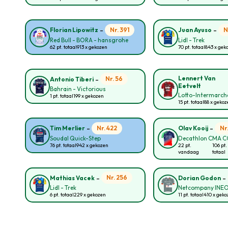
-
-
Nr. 391
N
Florian Lipowitz
Juan Ayuso
Red Bull - BORA - hansgrohe
Lidl - Trek
62 pt. totaal
913 x gekozen
70 pt. totaal
843 x gek
-
Lennert Van
Nr. 56
Antonio Tiberi
Eetvelt
Bahrain - Victorious
Lotto-Intermarch
1 pt. totaal
199 x gekozen
15 pt. totaal
88 x geko
-
-
Nr. 422
Nr
Tim Merlier
Olav Kooij
Soudal Quick-Step
Decathlon CMA 
76 pt. totaal
942 x gekozen
22 pt.
106 pt.
vandaag
totaal
-
-
Nr. 256
Mathias Vacek
Dorian Godon
Lidl - Trek
Netcompany INE
6 pt. totaal
229 x gekozen
11 pt. totaal
410 x gek