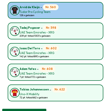
-
Nr. 560
Arvid de Kleijn
Tudor Pro Cycling Team
128 x gekozen
-
Nr. 598
Tadej Pogacar
UAE Team Emirates - XRG
209 pt. totaal
1003 x gekozen
-
Nr. 602
Isaac Del Toro
UAE Team Emirates - XRG
142 pt. totaal
890 x gekozen
-
Nr. 608
Adam Yates
UAE Team Emirates - XRG
7 pt. totaal
172 x gekozen
-
Nr. 622
Tobias Johannessen
Uno-X Mobility
72 pt. totaal
662 x gekozen