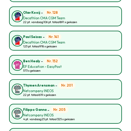
-
Nr. 128
Olav Kooij
Decathlon CMA CGM Team
22 pt. vandaag
106 pt. totaal
891 x gekozen
-
Nr. 141
Paul Seixas
Decathlon CMA CGM Team
125 pt. totaal
918 x gekozen
-
Nr. 152
Ben Healy
EF Education - EasyPost
573 x gekozen
-
Nr. 201
Thymen Arensman
Netcompany INEOS
22 pt. totaal
619 x gekozen
-
Nr. 205
Filippo Ganna
Netcompany INEOS
4 pt. vandaag
25 pt. totaal
325 x gekozen