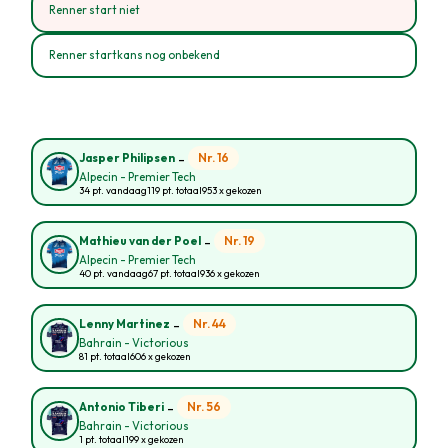
Renner start niet
Renner startkans nog onbekend
-
Nr. 16
Jasper Philipsen
Alpecin - Premier Tech
34 pt. vandaag
119 pt. totaal
953 x gekozen
-
Nr. 19
Mathieu van der Poel
Alpecin - Premier Tech
40 pt. vandaag
67 pt. totaal
936 x gekozen
-
Nr. 44
Lenny Martinez
Bahrain - Victorious
81 pt. totaal
606 x gekozen
-
Nr. 56
Antonio Tiberi
Bahrain - Victorious
1 pt. totaal
199 x gekozen