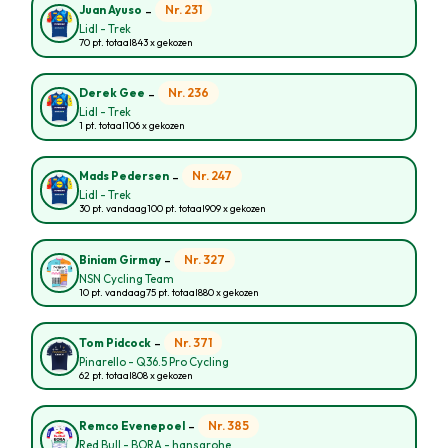
-
Nr. 231
Juan Ayuso
Lidl - Trek
70 pt. totaal
843 x gekozen
-
Nr. 236
Derek Gee
Lidl - Trek
1 pt. totaal
106 x gekozen
-
Nr. 247
Mads Pedersen
Lidl - Trek
30 pt. vandaag
100 pt. totaal
909 x gekozen
-
Nr. 327
Biniam Girmay
NSN Cycling Team
10 pt. vandaag
75 pt. totaal
880 x gekozen
-
Nr. 371
Tom Pidcock
Pinarello - Q36.5 Pro Cycling
62 pt. totaal
808 x gekozen
-
Nr. 385
Remco Evenepoel
Red Bull - BORA - hansgrohe