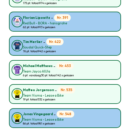
175 pt. totaal
974 x gekozen
-
Nr. 391
Florian Lipowitz
Red Bull - BORA - hansgrohe
62 pt. totaal
913 x gekozen
-
Nr. 422
Tim Merlier
Soudal Quick-Step
76 pt. totaal
942 x gekozen
-
Nr. 453
Michael Matthews
Team Jayco AlUla
6 pt. vandaag
30 pt. totaal
142 x gekozen
-
Nr. 535
Matteo Jorgenson
Team Visma - Lease a Bike
19 pt. totaal
532 x gekozen
-
Nr. 548
Jonas Vingegaard
Team Visma - Lease a Bike
86 pt. totaal
981 x gekozen