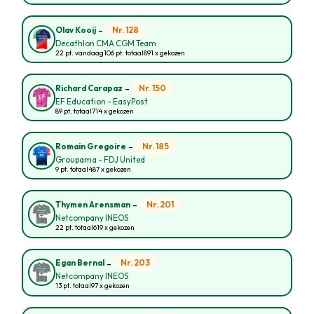
-
Nr. 128
Olav Kooij
Decathlon CMA CGM Team
22 pt. vandaag
106 pt. totaal
891 x gekozen
-
Nr. 150
Richard Carapaz
EF Education - EasyPost
89 pt. totaal
714 x gekozen
-
Nr. 185
Romain Gregoire
Groupama - FDJ United
9 pt. totaal
487 x gekozen
-
Nr. 201
Thymen Arensman
Netcompany INEOS
22 pt. totaal
619 x gekozen
-
Nr. 203
Egan Bernal
Netcompany INEOS
13 pt. totaal
97 x gekozen