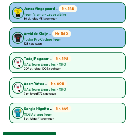
-
Nr. 548
Jonas Vingegaard
Team Visma - Lease a Bike
86 pt. totaal
981 x gekozen
-
Nr. 560
Arvid de Kleijn
Tudor Pro Cycling Team
128 x gekozen
-
Nr. 598
Tadej Pogacar
UAE Team Emirates - XRG
209 pt. totaal
1003 x gekozen
-
Nr. 608
Adam Yates
UAE Team Emirates - XRG
7 pt. totaal
172 x gekozen
-
Nr. 649
Sergio Higuita
XDS Astana Team
1 pt. totaal
41 x gekozen