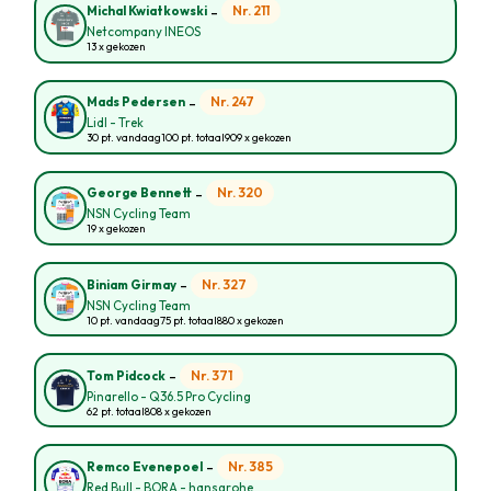
-
Nr. 211
Michal Kwiatkowski
Netcompany INEOS
13 x gekozen
-
Nr. 247
Mads Pedersen
Lidl - Trek
30 pt. vandaag
100 pt. totaal
909 x gekozen
-
Nr. 320
George Bennett
NSN Cycling Team
19 x gekozen
-
Nr. 327
Biniam Girmay
NSN Cycling Team
10 pt. vandaag
75 pt. totaal
880 x gekozen
-
Nr. 371
Tom Pidcock
Pinarello - Q36.5 Pro Cycling
62 pt. totaal
808 x gekozen
-
Nr. 385
Remco Evenepoel
Red Bull - BORA - hansgrohe