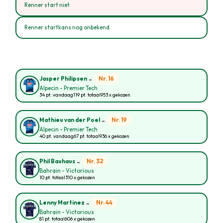
Renner start niet
Renner startkans nog onbekend
-
Nr. 16
Jasper Philipsen
Alpecin - Premier Tech
34 pt. vandaag
119 pt. totaal
953 x gekozen
-
Nr. 19
Mathieu van der Poel
Alpecin - Premier Tech
40 pt. vandaag
67 pt. totaal
936 x gekozen
-
Nr. 32
Phil Bauhaus
Bahrain - Victorious
10 pt. totaal
310 x gekozen
-
Nr. 44
Lenny Martinez
Bahrain - Victorious
81 pt. totaal
606 x gekozen