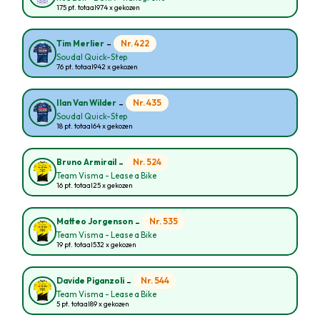
175 pt. totaal
974 x gekozen
-
Nr. 422
Tim Merlier
Soudal Quick-Step
76 pt. totaal
942 x gekozen
-
Nr. 435
Ilan Van Wilder
Soudal Quick-Step
18 pt. totaal
64 x gekozen
-
Nr. 524
Bruno Armirail
Team Visma - Lease a Bike
16 pt. totaal
25 x gekozen
-
Nr. 535
Matteo Jorgenson
Team Visma - Lease a Bike
19 pt. totaal
532 x gekozen
-
Nr. 544
Davide Piganzoli
Team Visma - Lease a Bike
5 pt. totaal
89 x gekozen