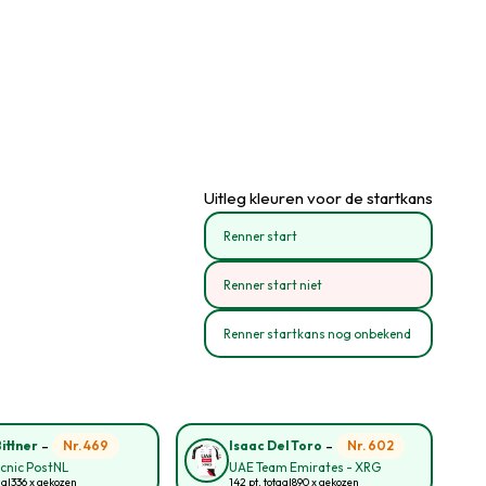
Uitleg kleuren voor de startkans
Renner start
Renner start niet
Renner startkans nog onbekend
-
-
Nr. 469
Nr. 602
ittner
Isaac Del Toro
cnic PostNL
UAE Team Emirates - XRG
aal
336 x gekozen
142 pt. totaal
890 x gekozen