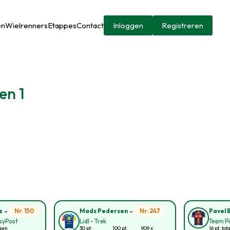
en
Wielrenners
Etappes
Contact
Inloggen
Registreren
en 1
-
-
Nr. 150
Nr. 247
z
Mads Pedersen
Pavel B
asyPost
Lidl - Trek
Team Pi
ozen
30 pt.
100 pt.
909 x
16 pt. tot