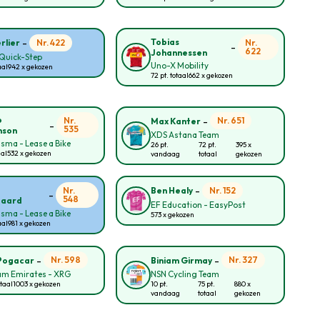
-
Tobias
Nr. 422
Nr.
rlier
-
622
Johannessen
Quick-Step
Uno-X Mobility
aal
942 x gekozen
72 pt. totaal
662 x gekozen
-
o
Nr.
Nr. 651
Max Kanter
-
535
nson
XDS Astana Team
sma - Lease a Bike
26 pt.
72 pt.
395 x
aal
532 x gekozen
vandaag
totaal
gekozen
-
Nr.
Nr. 152
Ben Healy
-
548
gaard
EF Education - EasyPost
sma - Lease a Bike
573 x gekozen
aal
981 x gekozen
-
-
Nr. 598
Nr. 327
Pogacar
Biniam Girmay
am Emirates - XRG
NSN Cycling Team
otaal
1003 x gekozen
10 pt.
75 pt.
880 x
vandaag
totaal
gekozen