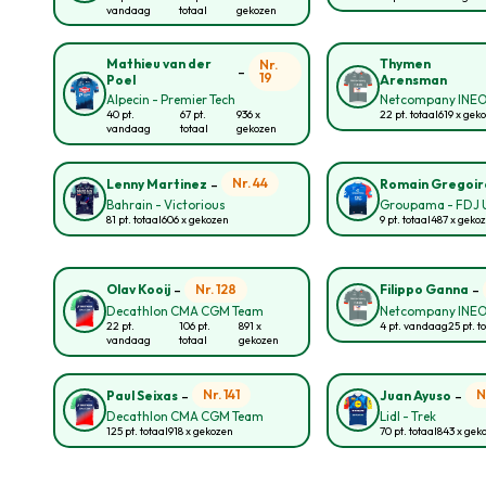
vandaag
totaal
gekozen
Mathieu van der
Thymen
Nr.
-
19
Poel
Arensman
Alpecin - Premier Tech
Netcompany INE
40 pt.
67 pt.
936 x
22 pt. totaal
619 x gek
vandaag
totaal
gekozen
-
Nr. 44
Lenny Martinez
Romain Gregoir
Bahrain - Victorious
Groupama - FDJ 
81 pt. totaal
606 x gekozen
9 pt. totaal
487 x geko
-
-
Nr. 128
Olav Kooij
Filippo Ganna
Decathlon CMA CGM Team
Netcompany INE
22 pt.
106 pt.
891 x
4 pt. vandaag
25 pt. t
vandaag
totaal
gekozen
-
-
Nr. 141
N
Paul Seixas
Juan Ayuso
Decathlon CMA CGM Team
Lidl - Trek
125 pt. totaal
918 x gekozen
70 pt. totaal
843 x gek