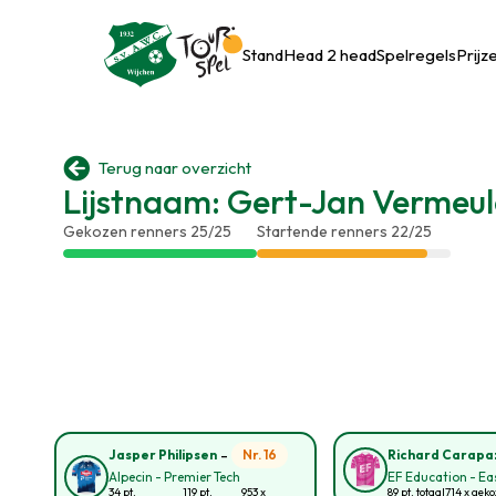
Stand
Head 2 head
Spelregels
Prijz

Terug naar overzicht
Lijstnaam: Gert-Jan Vermeul
Gekozen renners 25/25
Startende renners 22/25
-
Nr. 16
Jasper Philipsen
Richard Carapa
Alpecin - Premier Tech
EF Education - E
34 pt.
119 pt.
953 x
89 pt. totaal
714 x gek