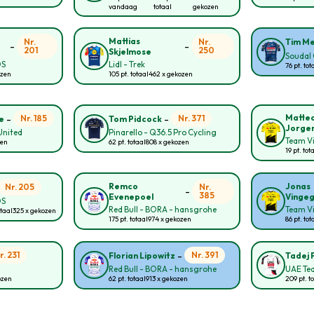
vandaag
totaal
gekozen
Mattias
Nr.
Nr.
Tim Me
-
-
201
250
Skjelmose
Soudal 
OS
Lidl - Trek
76 pt. tot
ozen
105 pt. totaal
462 x gekozen
-
-
Matte
Nr. 185
Nr. 371
e
Tom Pidcock
Jorge
United
Pinarello - Q36.5 Pro Cycling
Team Vi
zen
62 pt. totaal
808 x gekozen
19 pt. tot
Remco
Jonas
Nr. 205
Nr.
-
385
Evenepoel
Vinge
OS
Red Bull - BORA - hansgrohe
Team Vi
otaal
325 x gekozen
175 pt. totaal
974 x gekozen
86 pt. tot
-
r. 231
Nr. 391
Florian Lipowitz
Tadej 
Red Bull - BORA - hansgrohe
UAE Te
ozen
62 pt. totaal
913 x gekozen
209 pt. t