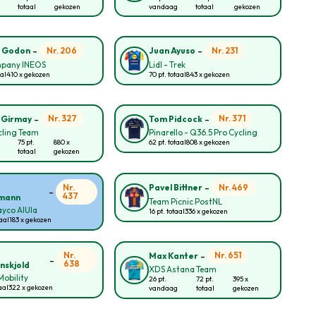
totaal
gekozen
vandaag
totaal
gekozen
-
-
Nr. 206
Nr. 231
n Godon
Juan Ayuso
pany INEOS
Lidl - Trek
aal
410 x gekozen
70 pt. totaal
843 x gekozen
-
-
Nr. 327
Nr. 371
 Girmay
Tom Pidcock
cling Team
Pinarello - Q36.5 Pro Cycling
75 pt.
880 x
62 pt. totaal
808 x gekozen
totaal
gekozen
-
Nr.
Nr. 469
Pavel Bittner
-
437
mann
Team Picnic PostNL
yco AlUla
16 pt. totaal
336 x gekozen
taal
183 x gekozen
-
Nr.
Nr. 651
Max Kanter
-
638
nskjold
XDS Astana Team
obility
26 pt.
72 pt.
395 x
aal
322 x gekozen
vandaag
totaal
gekozen