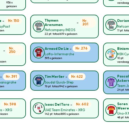
936 x
vandaag
gekozen
-
Thymen
Nr. 150
Nr.
z
Doria
-
201
Arensman
asyPost
Netcom
Netcompany INEOS
ozen
11 pt. tot
22 pt. totaal
619 x gekozen
-
Nr.
Nr. 276
Arnaud De Lie
Biniam
-
250
Lotto-Intermarche
NSN Cy
393 x gekozen
10 pt.
kozen
vandaag
-
-
Pascal
Nr. 391
Nr. 422
Tim Merlier
Acker
 hansgrohe
Soudal Quick-Step
Team Ja
ozen
76 pt. totaal
942 x gekozen
24 pt. to
-
-
Soren
Nr. 598
Nr. 602
Isaac Del Toro
Waere
s - XRG
UAE Team Emirates - XRG
Uno-X M
ekozen
142 pt. totaal
890 x gekozen
48 pt. tot