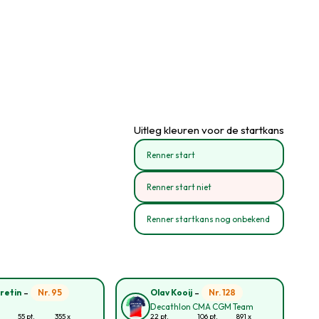
Uitleg kleuren voor de startkans
Renner start
Renner start niet
Renner startkans nog onbekend
-
-
Nr. 95
Nr. 128
retin
Olav Kooij
Decathlon CMA CGM Team
55 pt.
355 x
22 pt.
106 pt.
891 x