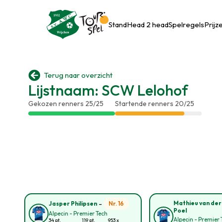
Stand
Head 2 head
Spelregels
Prijz

Terug naar overzicht
Lijstnaam: SCW Lelohof
Gekozen renners 25/25
Startende renners 20/25
-
Mathieu van der
Nr. 16
Jasper Philipsen
Poel
Alpecin - Premier Tech
Alpecin - Premier 
34 pt.
119 pt.
953 x