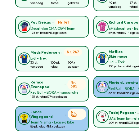
40 pt.
67 pt.
vandaag
totaal
gekozen
vandaag
totaal
-
Nr. 141
Paul Seixas
Richard Carapa
Decathlon CMA CGM Team
EF Education - E
125 pt. totaal
918 x gekozen
89 pt. totaal
714 x gek
-
Mattias
Nr. 247
Mads Pedersen
Skjelmose
Lidl - Trek
Lidl - Trek
30 pt.
100 pt.
909 x
105 pt. totaal
462 x ge
vandaag
totaal
gekozen
Remco
Nr.
Florian Lipowitz
-
385
Evenepoel
Red Bull - BORA -
Red Bull - BORA - hansgrohe
62 pt. totaal
913 x gek
175 pt. totaal
974 x gekozen
Jonas
Nr.
Tadej Pogacar
-
548
Vingegaard
UAE Team Emirate
Team Visma - Lease a Bike
209 pt. totaal
1003 x g
86 pt. totaal
981 x gekozen