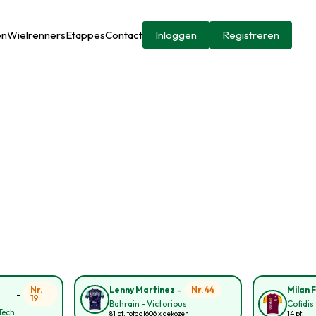
en
Wielrenners
Etappes
Contact
Inloggen
Registreren
-
Nr.
Nr. 44
Lenny Martinez
Milan F
-
19
Bahrain - Victorious
Cofidis
Tech
81 pt. totaal
606 x gekozen
14 pt.